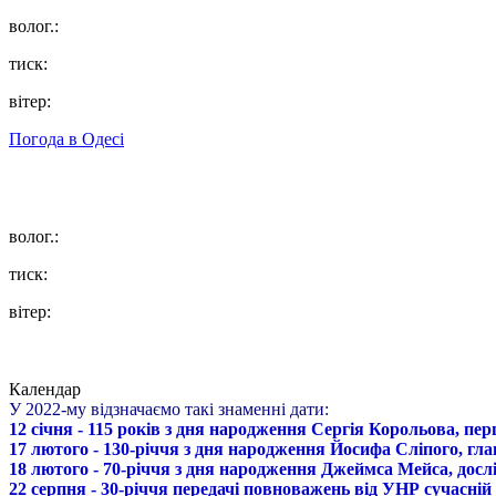
волог.:
тиск:
вітер:
Погода в
Одесі
волог.:
тиск:
вітер:
Календар
У 2022-му відзначаємо такі знаменні дати:
12 січня - 115 років з дня народження Сергія Корольова, пе
17 лютого - 130-річчя з дня народження Йосифа Сліпого, гл
18 лютого - 70-річчя з дня народження Джеймса Мейса, дослі
22 серпня - 30-річчя передачі повноважень від УНР сучасній