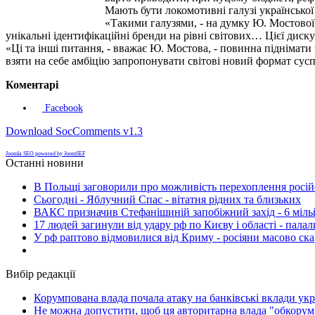
Мають бути локомотивні галузі української
«Такими галузями, - на думку Ю. Мостової, 
унікальні ідентифікаційні бренди на рівні світових… Цієї диску
«Ці та інші питання, - вважає Ю. Мостова, - повинна піднімати і
взяти на себе амбіцію запропонувати світові новий формат су
Коментарі
Facebook
Download SocComments v1.3
Joomla SEO powered by JoomSEF
Останні новини
В Польщі заговорили про можливість перехоплення росій
Сьогодні - Яблучний Спас - вітатня рідних та близьких
ВАКС призначив Стефанішиній запобіжний захід - 6 мільй
17 людей загинули від удару рф по Києву і області - пала
У рф раптово відмовилися від Криму - росіяни масово ск
Вибір редакції
Корумпована влада почала атаку на банківські вклади укр
Не можна допустити, щоб ця авторитарна влада "обкорумп