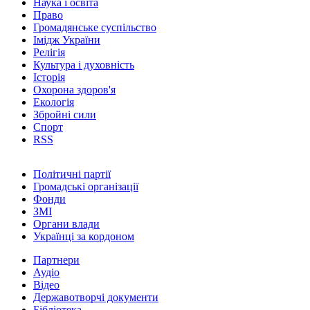
Наука і освіта
Право
Громадянське суспільство
Імідж України
Релігія
Культура і духовність
Історія
Охорона здоров'я
Екологія
Збройні сили
Спорт
RSS
Політичні партії
Громадські організації
Фонди
ЗМІ
Органи влади
Українці за кордоном
Партнери
Аудіо
Відео
Державотворчі документи
Бібліотека