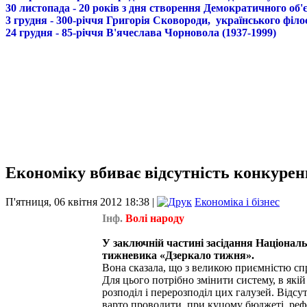
30 листопада - 20 років з дня створення Демократичного о
3 грудня - 300-річчя Григорія Сковороди, українського філо
24 грудня - 85-річчя В'ячеслава Чорновола (1937-1999)
Економіку вбиває відсутність конкуренц
П'ятниця, 06 квітня 2012 18:38 |
Економіка і бізнес
Інф.
Волі народу
У заключній частині засідання Національ
тижневика «Дзеркало тижня».
Вона сказала, що з великою приємністю спр
Для цього потрібно змінити систему, в якій
розподіл і перерозподіл цих галузей. Відсу
варто проводити, при куцому бюджеті, реф