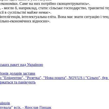
 економіки. Саме на них потрібно сконцентруватись».
- могли б, наприклад, стати: сільське господарство, транзитні те
сії в суспільстві майже немає».
нтелігенція, інтелектуальна еліта. Вона має знати ситуацію і тен
спільно-економічних відносин».
ських ракет над Україною
онів доларів застави
ли "Епіцентри", "Розетка", "Нова пошта", NOVUS і "Сільпо", був 
аржаться та панікують
аїнців
увала" всіх, - Ярослав Грицак