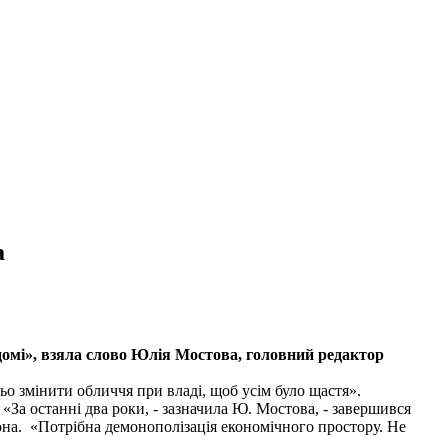
а
 домі», взяла слово Юлія Мостова, головний редактор
о змінити обличчя при владі, щоб усім було щастя».
.
«
За останні два роки, - зазначила Ю. Мостова, - завершився
она.
«Потрібна демонополізація економічного простору. Не