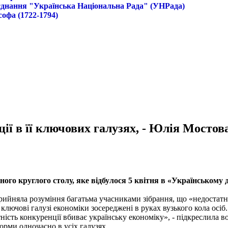
б'єднання "Українська Національна Рада" (УНРада)
софа (1722-1794)
ії в її ключових галузях, - Юлія Мостов
ного круглого столу, яке відбулося 5 квітня в «Українському
ийняла розуміння багатьма учасниками зібрання, що «недостатнь
 ключові галузі економіки зосереджені в руках вузького кола осіб
тність конкуренції вбиває українську економіку», - підкреслила в
орми одночасно в усіх галузях.