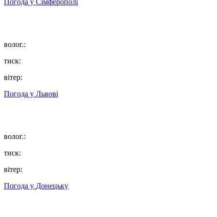
Погода у
Сімферополі
волог.:
тиск:
вітер:
Погода у
Львові
волог.:
тиск:
вітер:
Погода у
Донецьку