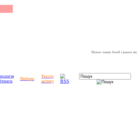
Немає таких бомб і ракет, які мож
іологія
Реєстр
Вибори
йтинги
активу