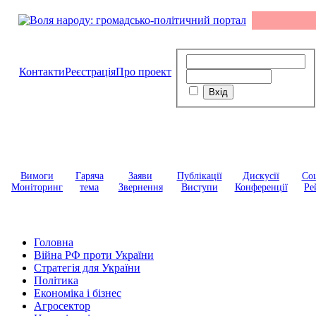
Контакти
Реєстрація
Про проект
Вимоги
Гаряча
Заяви
Публікації
Дискусії
Соц
Моніторинг
тема
Звернення
Виступи
Конференції
Ре
Головна
Війна РФ проти України
Стратегія для України
Політика
Економіка і бізнес
Агросектор