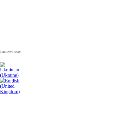
уть зламати волю народу, - Президент України Володимир Зеленський