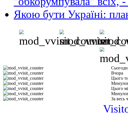
"обкорумпувала" всіх, 
Якою бути Україні: пла
Сьогодн
Вчора
Цього т
Минулог
Цього м
Минулог
За весь 
Visit