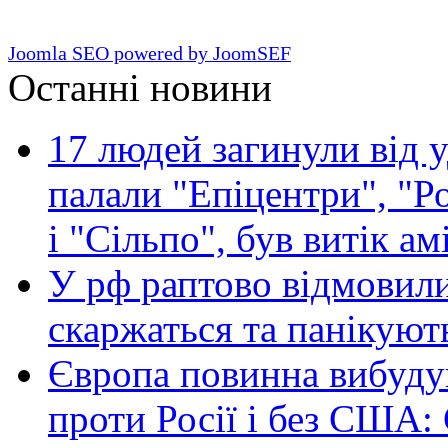
Joomla SEO powered by JoomSEF
Останні новини
17 людей загинули від у
палали "Епіцентри", "Р
і "Сільпо", був витік ам
У рф раптово відмовили
скаржаться та панікуют
Європа повинна вибуду
проти Росії і без США: