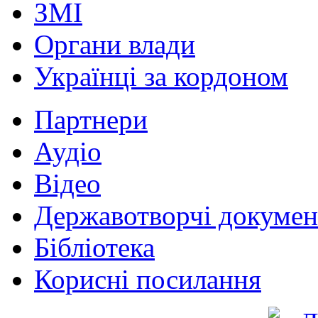
ЗМІ
Органи влади
Українці за кордоном
Партнери
Аудіо
Відео
Державотворчі докумен
Бібліотека
Корисні посилання