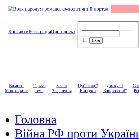
Контакти
Реєстрація
Про проект
Вимоги
Гаряча
Заяви
Публікації
Дискусії
Соц
Моніторинг
тема
Звернення
Виступи
Конференції
Ре
Головна
Війна РФ проти Україн