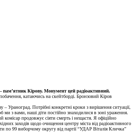
 – пам’ятник Кірову. Монумент цей радіоактивний.
 побачення, катаючись на скейтборді. Бронзовий Кіров
 – Ураноград. Потрібні конкретні кроки з вирішення ситуації,
 ми з вами, наші діти постійно знаходилися в зоні ураження.
оний комісар продовжує сіяти смерть і нещастя. Я офіційно
хідних заходів щодо очищення центру міста від радіоактивного
ати по 99 виборчому округу від партії “УДАР Віталія Кличка”