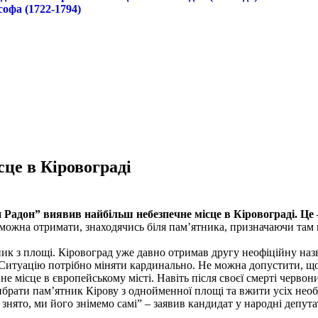
софа (1722-1794)
це в Кіровограді
Радон” виявив найбільш небезпечне місце в Кіровограді. Це
і можна отримати, знаходячись біля пам’ятника, призначаючи там
к з площі. Кіровоград уже давно отримав другу неофіційну назву
 Ситуацію потрібно міняти кардинально. Не можна допустити, щоб
ак не місце в європейському місті. Навіть після своєї смерті черв
брати пам’ятник Кірову з однойменної площі та вжити усіх необ
знято, ми його знімемо самі” – заявив кандидат у народні депут