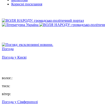
Корисні посилання
Погода
Погода у
Києві
волог.:
тиск:
вітер:
Погода у
Сімферополі