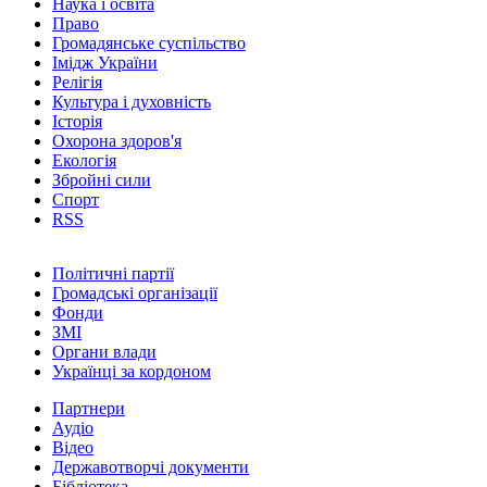
Наука і освіта
Право
Громадянське суспільство
Імідж України
Релігія
Культура і духовність
Історія
Охорона здоров'я
Екологія
Збройні сили
Спорт
RSS
Політичні партії
Громадські організації
Фонди
ЗМІ
Органи влади
Українці за кордоном
Партнери
Аудіо
Відео
Державотворчі документи
Бібліотека