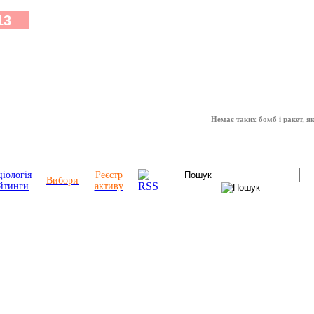
Немає таких бомб і ракет, які мож
іологія
Реєстр
Вибори
йтинги
активу