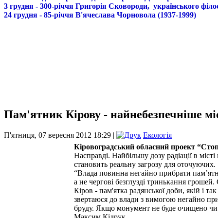
3 грудня - 300-річчя Григорія Сковороди, українського філо
24 грудня - 85-річчя В'ячеслава Чорновола (1937-1999)
Пам'ятник Кірову - найнебезпечніше міс
П'ятниця, 07 вересня 2012 18:29 |
Екологія
Кіровоградський обласний проект “Стоп 
Насправді. Найбільшу дозу радіації в міст
становить реальну загрозу для оточуючих.
“Влада повинна негайно прибрати пам’ятни
а не чергові безглузді тринькання грошей.
Кіров - пам'ятка радянської доби, якій і т
звертаюся до влади з вимогою негайно при
бруду. Якщо монумент не буде очищено чи 
Максим Кідрук.