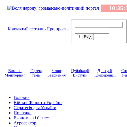
Контакти
Реєстрація
Про проект
Вимоги
Гаряча
Заяви
Публікації
Дискусії
Соц
Моніторинг
тема
Звернення
Виступи
Конференції
Ре
Головна
Війна РФ проти України
Стратегія для України
Політика
Економіка і бізнес
Агросектор