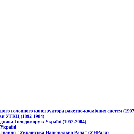
ршого головного конструктора ракетно-космічних систем (1907
ави УГКЦ (1892-1984)
дника Голодомору в Україні (1952-2004)
 Україні
б'єднання "Українська Національна Рада" (УНРада)