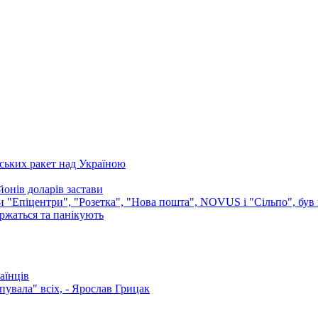
ських ракет над Україною
онів доларів застави
ли "Епіцентри", "Розетка", "Нова пошта", NOVUS і "Сільпо", був 
аржаться та панікують
аїнців
увала" всіх, - Ярослав Грицак