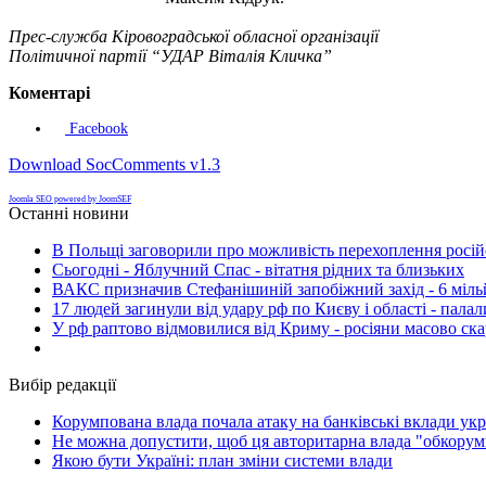
Прес-служба Кіровоградської обласної організації
Політичної партії “УДАР Віталія Кличка”
Коментарі
Facebook
Download SocComments v1.3
Joomla SEO powered by JoomSEF
Останні новини
В Польщі заговорили про можливість перехоплення росій
Сьогодні - Яблучний Спас - вітатня рідних та близьких
ВАКС призначив Стефанішиній запобіжний захід - 6 мільй
17 людей загинули від удару рф по Києву і області - пала
У рф раптово відмовилися від Криму - росіяни масово ск
Вибір редакції
Корумпована влада почала атаку на банківські вклади укр
Не можна допустити, щоб ця авторитарна влада "обкорумп
Якою бути Україні: план зміни системи влади