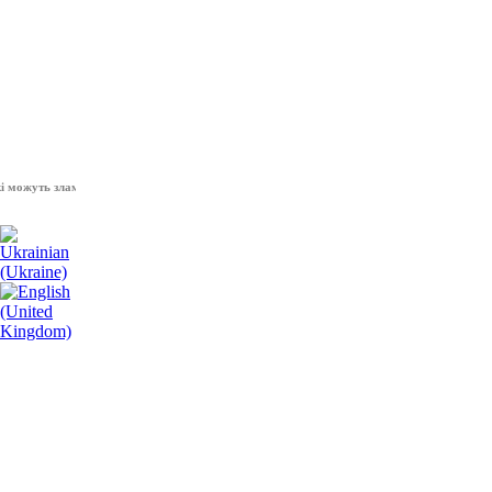
уть зламати волю народу, - Президент України Володимир Зеленський