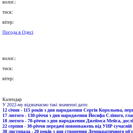
волог.:
тиск:
вітер:
Погода в
Одесі
волог.:
тиск:
вітер:
Календар
У 2022-му відзначаємо такі знаменні дати:
12 січня - 115 років з дня народження Сергія Корольова, пе
17 лютого - 130-річчя з дня народження Йосифа Сліпого, гл
18 лютого - 70-річчя з дня народження Джеймса Мейса, дослі
22 серпня - 30-річчя передачі повноважень від УНР сучасній
30 листопада - 20 років з дня створення Демократичного о