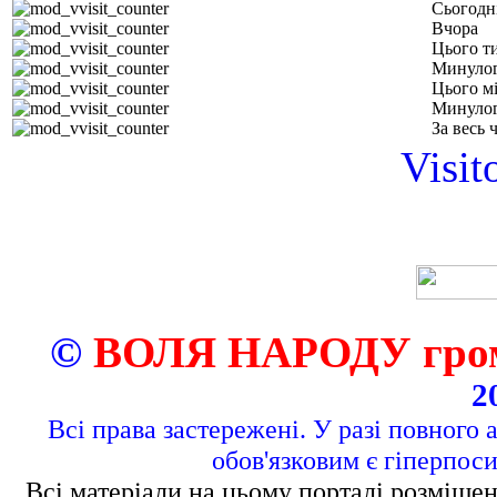
Сьогодн
Вчора
Цього т
Минулог
Цього м
Минулог
За весь 
Visit
©
ВОЛЯ НАРОДУ грома
2
Всі права застережені. У разі повного 
обов'язковим є гіперпос
Всі матеріали на цьому порталі розміщен