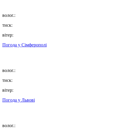
волог.:
тиск:
вітер:
Погода у
Сімферополі
волог.:
тиск:
вітер:
Погода у
Львові
волог.: