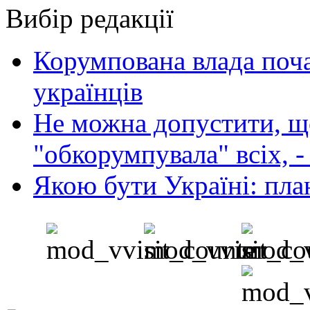
Вибір редакції
Корумпована влада поча
українців
Не можна допустити, що
"обкорумпувала" всіх, 
Якою бути Україні: пла