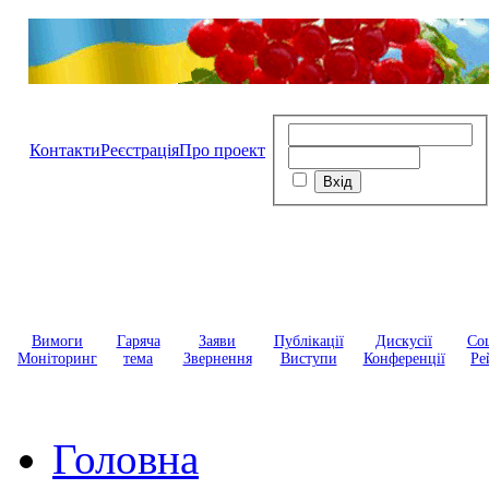
Контакти
Реєстрація
Про проект
Вимоги
Гаряча
Заяви
Публікації
Дискусії
Соц
Моніторинг
тема
Звернення
Виступи
Конференції
Ре
Головна