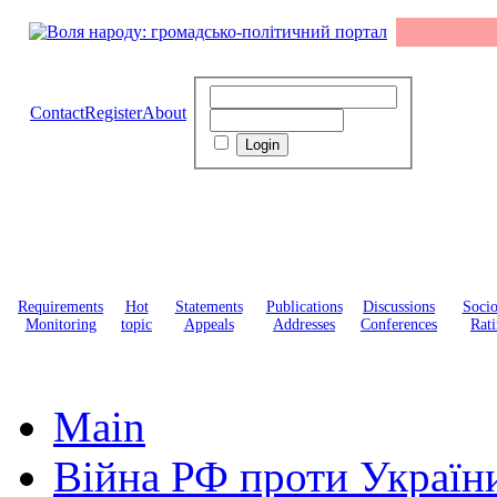
Contact
Register
About
Requirements
Hot
Statements
Publications
Discussions
Soci
Monitoring
topic
Appeals
Addresses
Conferences
Rati
Main
Війна РФ проти Україн