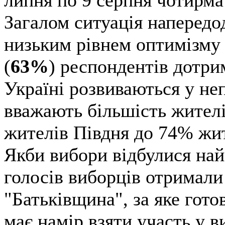
липня по 9 серпня чотирма
Загалом ситуація напередо
низьким рівнем оптимізму
(
63%
) респондентів дотри
Україні розвиваються у не
вважають більшість жителі
жителів Півдня до 74% жит
Якби вибори відбулися на
голосів виборців отримали
"Батьківщина", за яке гот
має намір взяти участь у ви