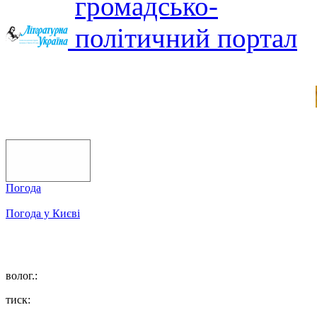
Погода
Погода у
Києві
волог.:
тиск: