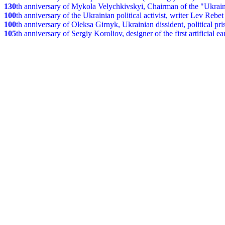
130
th anniversary of Mykola Velychkivskyi, Chairman of the "Ukrain
100
th anniversary of the Ukrainian political activist, writer Lev Reb
100
th anniversary of Oleksa Girnyk, Ukrainian dissident, political p
105
th anniversary of Sergiy Koroliov, designer of the first artificial 