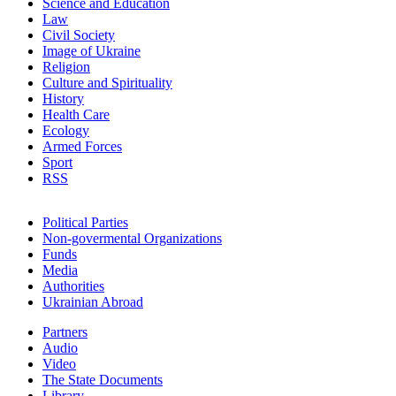
Science and Education
Law
Civil Society
Image of Ukraine
Religion
Culture and Spirituality
History
Health Care
Ecology
Armed Forces
Sport
RSS
Political Parties
Non-govermental Organizations
Funds
Мedia
Authorities
Ukrainian Abroad
Partners
Audio
Video
The State Documents
Library