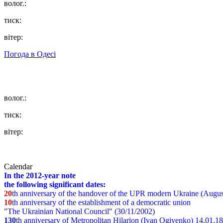
волог.:
тиск:
вітер:
Погода в
Одесі
волог.:
тиск:
вітер:
Calendar
In the 2012-year note
the following significant dates:
20
th anniversary of the handover of the UPR modern Ukraine (Augus
10
th anniversary of the establishment of a democratic union
"The Ukrainian National Council" (30/11/2002)
130
th
anniversary of Metropolitan Hilarion (Ivan Ogiyenko) 14.01.1