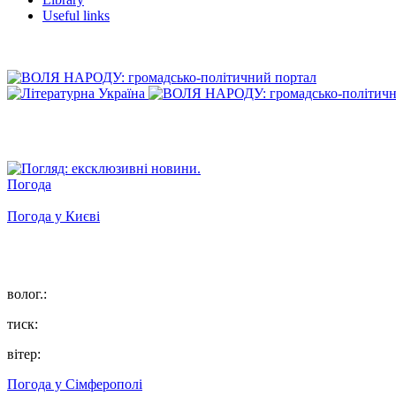
Useful links
Погода
Погода у
Києві
волог.:
тиск:
вітер:
Погода у
Сімферополі