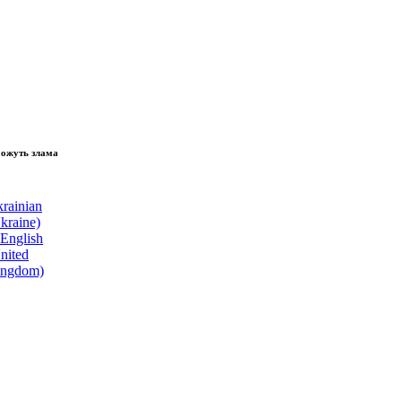
зламати волю народу, - Президент України Володимир Зеленський