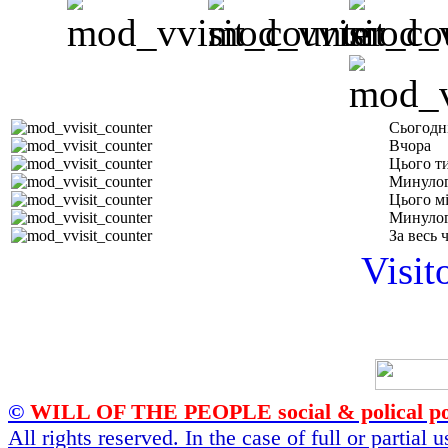
Сьогодн
Вчора
Цього т
Минулог
Цього м
Минулог
За весь 
Visit
©
WILL OF THE PEOPLE social & polical po
All rights reserved. In the case of full or partial