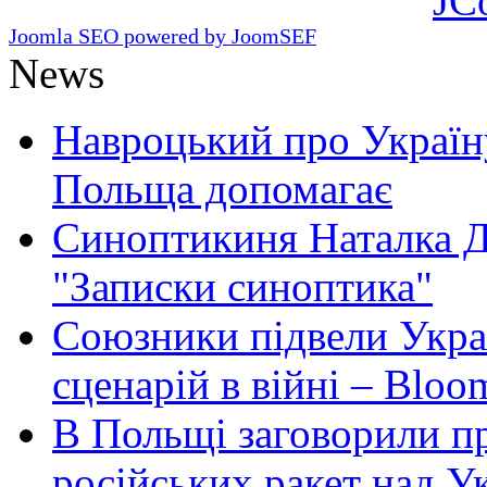
JC
Joomla SEO powered by JoomSEF
News
Навроцький про Україну
Польща допомагає
Синоптикиня Наталка Д
"Записки синоптика"
Союзники підвели Укра
сценарій в війні – Bloo
В Польщі заговорили п
російських ракет над У