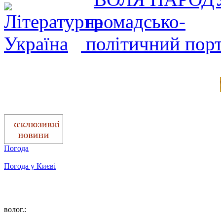
Погода
Погода у
Києві
волог.: