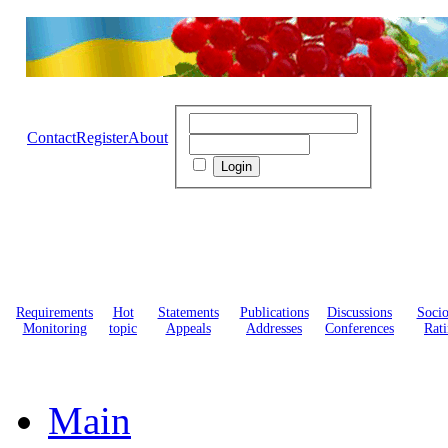
Contact
Register
About
Requirements
Hot
Statements
Publications
Discussions
Soci
Monitoring
topic
Appeals
Addresses
Conferences
Rati
Main