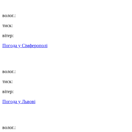
волог.:
тиск:
вітер:
Погода у
Сімферополі
волог.:
тиск:
вітер:
Погода у
Львові
волог.: