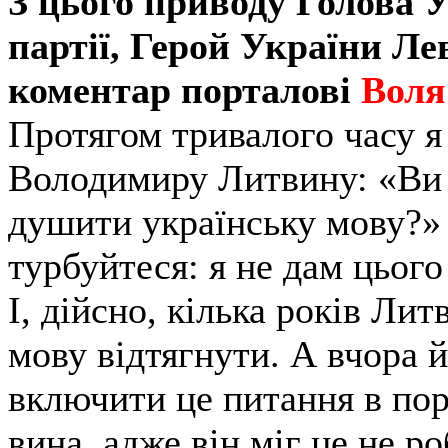
З цього приводу Голова У
партії, Герой України 
коментар порталові
Воля
Протягом тривалого часу я
Володимиру Литвину: «Ви 
душити українську мову?» 
турбуйтеся: я не дам цього
І, дійсно, кілька років Ли
мову відтягнути. А вчора й
включити це питання в пор
вина, адже він міг це не ро