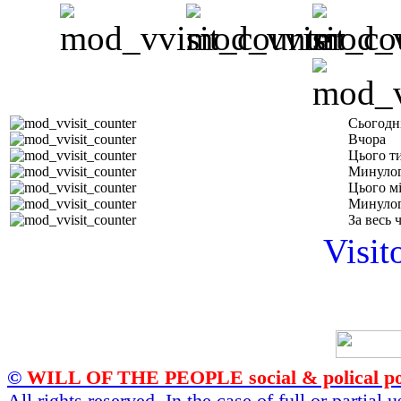
Сьогодн
Вчора
Цього т
Минулог
Цього м
Минулог
За весь 
Visit
©
WILL OF THE PEOPLE social & polical po
All rights reserved. In the case of full or partial