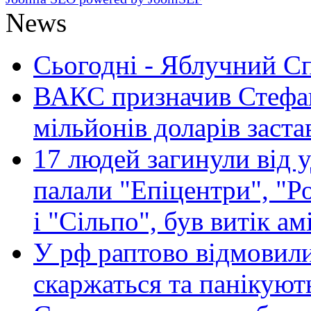
News
Сьогодні - Яблучний Спа
ВАКС призначив Стефан
мільйонів доларів заста
17 людей загинули від у
палали "Епіцентри", "Р
і "Сільпо", був витік ам
У рф раптово відмовили
скаржаться та панікуют