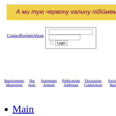
Contact
Register
About
Requirements
Hot
Statements
Publications
Discussions
Soci
Monitoring
topic
Appeals
Addresses
Conferences
Rati
Main