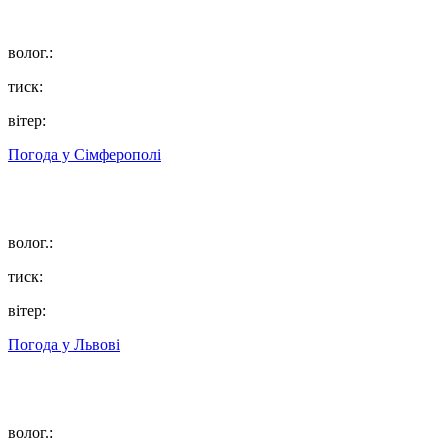
волог.:
тиск:
вітер:
Погода у
Сімферополі
волог.:
тиск:
вітер:
Погода у
Львові
волог.: