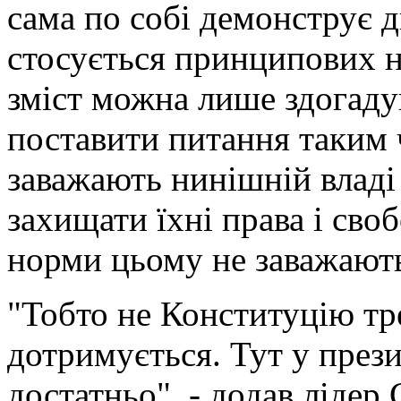
сама по собі демонструє 
стосується принципових н
зміст можна лише здогад
поставити питання таким 
заважають нинішній влад
захищати їхні права і своб
норми цьому не заважають
"Тобто не Конституцію треб
дотримується. Тут у прези
достатньо", - додав лідер 