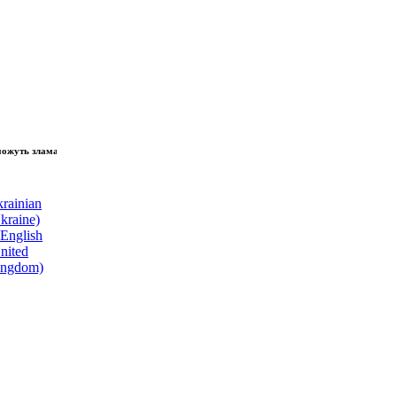
зламати волю народу, - Президент України Володимир Зеленський