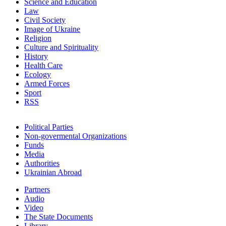
Science and Education
Law
Civil Society
Image of Ukraine
Religion
Culture and Spirituality
History
Health Care
Ecology
Armed Forces
Sport
RSS
Political Parties
Non-govermental Organizations
Funds
Мedia
Authorities
Ukrainian Abroad
Partners
Audio
Video
The State Documents
Library