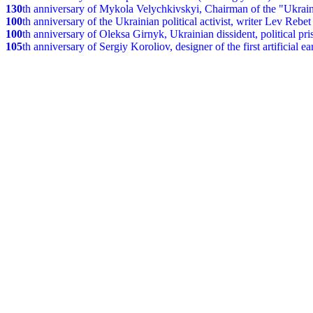
130
th anniversary of Mykola Velychkivskyi, Chairman of the "Ukrain
100
th anniversary of the Ukrainian political activist, writer Lev Reb
100
th anniversary of Oleksa Girnyk, Ukrainian dissident, political p
105
th anniversary of Sergiy Koroliov, designer of the first artificial 