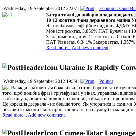
Wednesday, 19 September 2012 22:07 |
Economics and Bu
За три тижні до виборів влада продасть
10-12 жовтня Фонд державного майна Укр
Як повідомляє офіційне видання ФДМУ Від
Монастирськгаз, 3,856% ПАТ Бучачгаз і 1
За даними видання, 11 жовтня на Східно-
ПАТ Рівнегаз, 6,341% Закарпатгаз, 1,357%
Read more...
Add new comment
Ukraine Is Rapidly Conv
Wednesday, 19 September 2012 19:39 |
Politics
Завжди знаходяться божевільні, готові боротися з вітряним
того, щоб подібна фраза тріумфувала у віках, українські відпо
якій живуть, повинна повністю відповідати картині, пропонова
Це корекція дзеркала - не більше того. Як упоратися із самими 
поставити загони своїх пропагандистів на службу батьківщині.
Read more...
Add new comment
Crimea-Tatar Language 