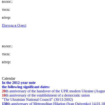
волог.:
тиск:
вітер:
Погода в
Одесі
волог.:
тиск:
вітер:
Calendar
In the 2012-year note
the following significant dates:
20
th anniversary of the handover of the UPR modern Ukraine (Augus
10
th anniversary of the establishment of a democratic union
"The Ukrainian National Council" (30/11/2002)
130
th
anniversary of Metropolitan Hilarion (Ivan Ogiyenko) 14.01.1