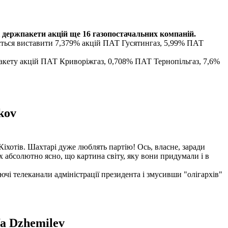
 держпакети акцій ще 16 газопостачальних компаній.
ється виставити 7,379% акцій ПАТ Гусятингаз, 5,99% ПАТ
пакету акцій ПАТ Криворіжгаз, 0,708% ПАТ Тернопільгаз, 7,6%
kov
Кіхотів. Шахтарі дуже люблять партію! Ось, власне, заради
х абсолютно ясно, що картина світу, яку вони придумали і в
уючі телеканали адміністрації президента і змусивши "олігархів"
fa Dzhemilev