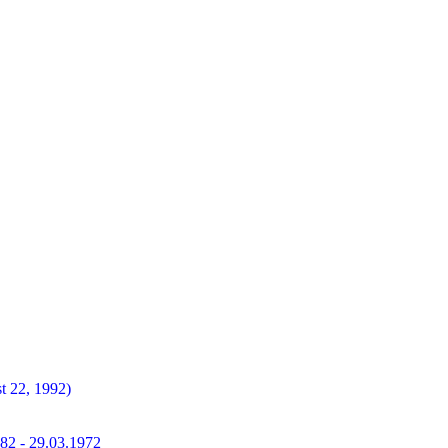
t 22, 1992)
882 - 29.03.1972