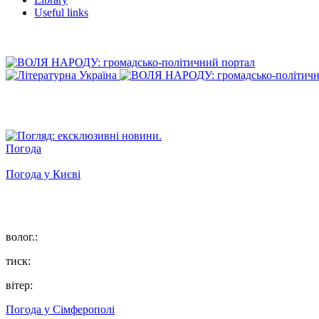
Useful links
Погода
Погода у
Києві
волог.:
тиск:
вітер:
Погода у
Сімферополі