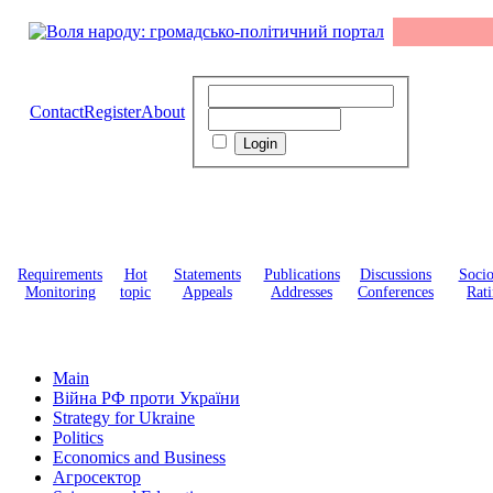
Contact
Register
About
Requirements
Hot
Statements
Publications
Discussions
Soci
Monitoring
topic
Appeals
Addresses
Conferences
Rati
Main
Війна РФ проти України
Strategy for Ukraine
Politics
Economics and Business
Агросектор