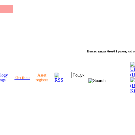
Немає таких бомб і ракет, які можуть 
ology
Asset
Elections
ngs
register