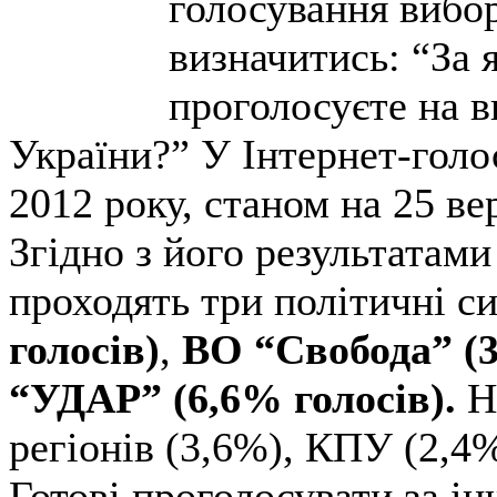
голосування вибо
визначитись: “За 
проголосуєте на 
України?” У Інтернет-голо
2012 року, станом на 25 ве
Згідно з його результатам
проходять три політичні с
голосів)
,
ВО “Свобода” (3
“УДАР” (6,6% голосів).
Не
регіонів (3,6%), КПУ (2,4%
Готові проголосувати за ін