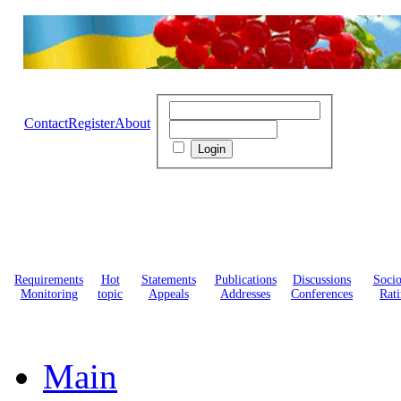
Contact
Register
About
Requirements
Hot
Statements
Publications
Discussions
Soci
Monitoring
topic
Appeals
Addresses
Conferences
Rati
Main