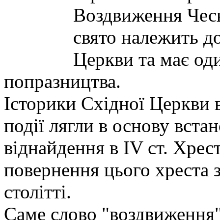
Воздвиження Чесн
свято належить д
Церкви та має оди
попразництва.
Історики Східної Церкви 
події лягли в основу вста
віднайдення в IV ст. Хрест
повернення цього хреста з
столітті.
Саме слово "воздвиження"