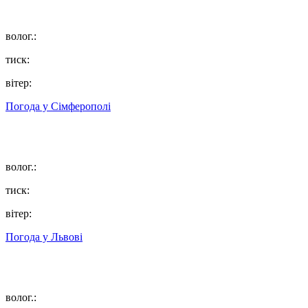
волог.:
тиск:
вітер:
Погода у
Сімферополі
волог.:
тиск:
вітер:
Погода у
Львові
волог.: