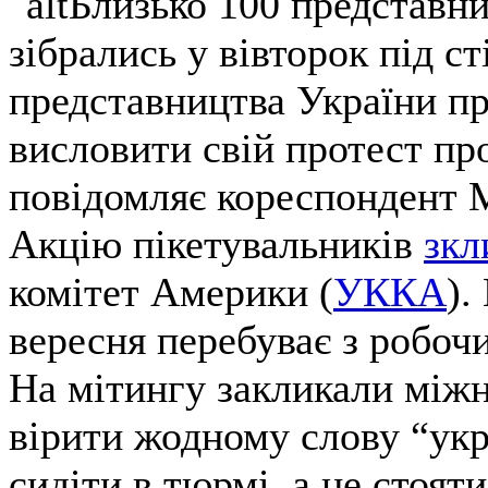
Близько 100 представни
зібрались у вівторок під с
представництва України 
висловити свій протест пр
повідомляє кореспондент 
Акцію пікетувальників
зкл
комітет Америки (
УККА
).
вересня перебуває з робо
На мітингу закликали міжн
вірити жодному слову “укр
сидіти в тюрмі, а не стоя