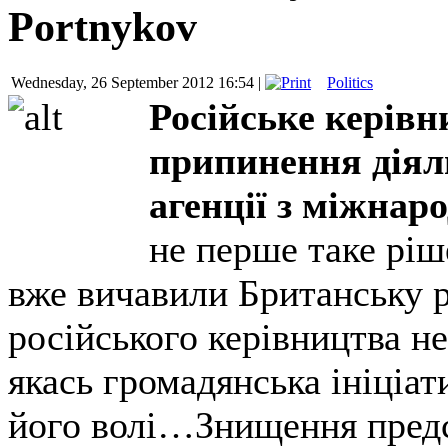
Portnykov
Wednesday, 26 September 2012 16:54 |
Politics
Російське керів
припинення діяль
агенції з міжнар
не перше таке ріш
вже вичавили Британську 
російського керівництва н
якась громадянська ініціат
його волі…Знищення предс