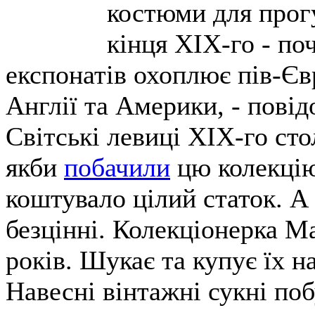
костюми для прогу
кінця XIX-го - по
експонатів охоплює пів-Євр
Англії та Америки, - пові
Світські левиці XIX-го сто
якби
побачили
цю колекцію
коштувало цілий статок. А 
безцінні. Колекціонерка Ма
років. Шукає та купує їх н
Навесні вінтажні сукні поб