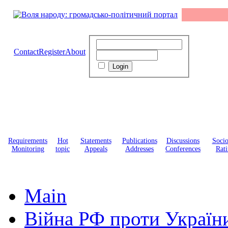
Contact
Register
About
Requirements
Hot
Statements
Publications
Discussions
Soci
Monitoring
topic
Appeals
Addresses
Conferences
Rati
Main
Війна РФ проти Україн