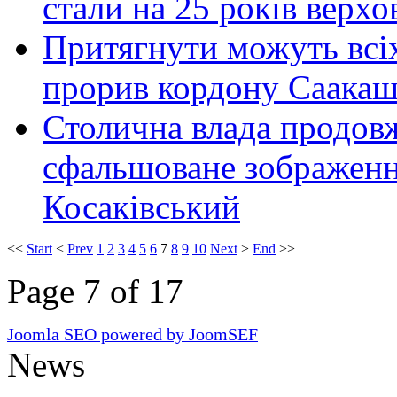
стали на 25 років верх
Притягнути можуть всіх
прорив кордону Саакашв
Столична влада продов
сфальшоване зображення
Косаківський
<<
Start
<
Prev
1
2
3
4
5
6
7
8
9
10
Next
>
End
>>
Page 7 of 17
Joomla SEO powered by JoomSEF
News