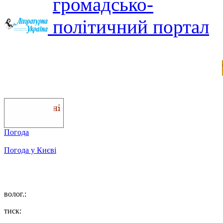
Погода
Погода у
Києві
волог.:
тиск: