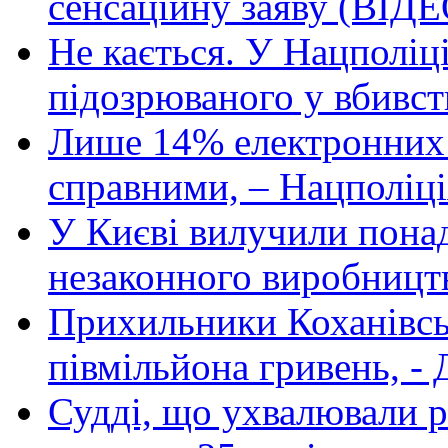
сенсаційну заяву (ВІДЕ
Не кається. У Нацполіці
підозрюваного у вбивст
Лише 14% електронних 
справними, – Нацполіці
У Києві вилучили пона
незаконного виробницт
Прихильники Коханівсь
півмільйона гривень, -
Судді, що ухвалювали р