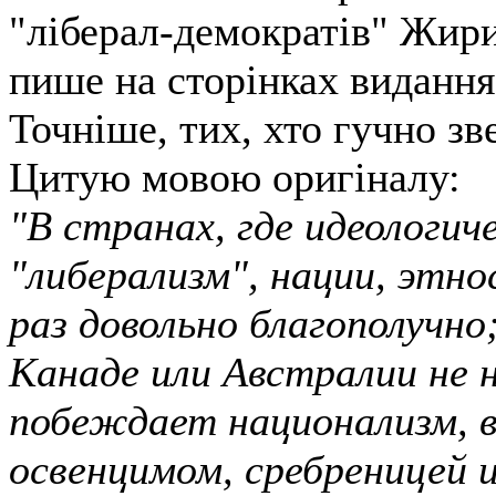
"ліберал-демократів" Жирин
пише на сторінках виданн
Точніше, тих, хто гучно зве
Цитую мовою оригіналу:
"В странах, где идеологич
"либерализм", нации, этно
раз довольно благополучно
Канаде или Австралии не 
побеждает национализм, в
освенцимом, сребреницей и