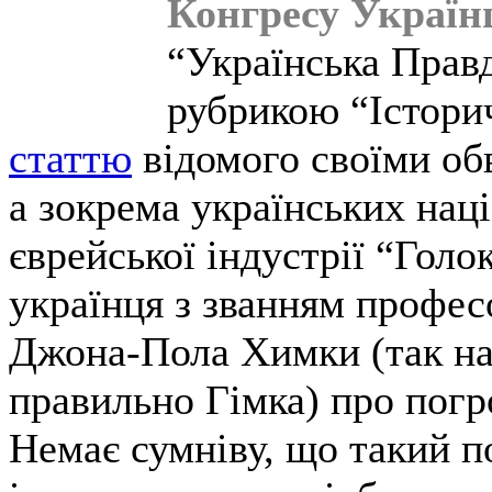
Конгресу Україн
“Українська Правд
рубрикою “Істори
статтю
відомого своїми об
а зокрема українських нац
єврейської індустрії “Голо
українця з званням профес
Джона-Пола Химки (так нап
правильно Гімка) про погр
Немає сумніву, що такий п