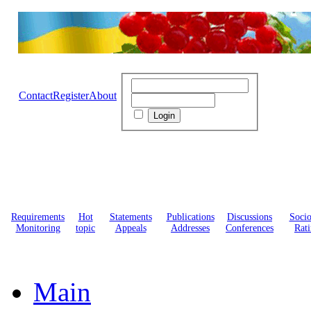
Contact
Register
About
Requirements
Hot
Statements
Publications
Discussions
Soci
Monitoring
topic
Appeals
Addresses
Conferences
Rati
Main