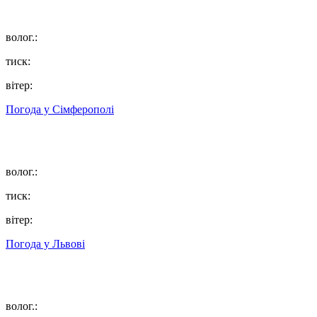
волог.:
тиск:
вітер:
Погода у
Сімферополі
волог.:
тиск:
вітер:
Погода у
Львові
волог.: