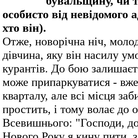
бувальщину, чи т
особисто від невідомого а
хто він).
Отже, новорічна ніч, молод
дівчина, яку він насилу ум
курантів. До бою залишаєть
може припаркуватися - вже
кварталу, але всі місця заб
простить, і тому волає до о
Всевишнього: "Господи, до
Нового Року я кину пити, 