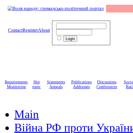
Contact
Register
About
Requirements
Hot
Statements
Publications
Discussions
Soci
Monitoring
topic
Appeals
Addresses
Conferences
Rati
Main
Війна РФ проти Україн