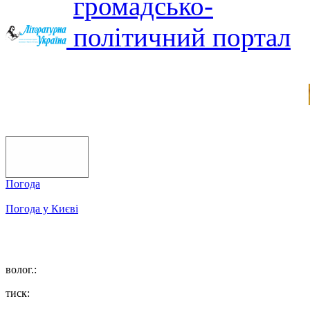
Погода
Погода у
Києві
волог.:
тиск: