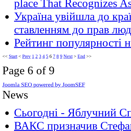
place That Recognizes As
Україна увійшла до кра
ставленням до прав лю
Рейтинг популярності н
<<
Start
<
Prev
1
2
3
4
5
6
7
8
9
Next
>
End
>>
Page 6 of 9
Joomla SEO powered by JoomSEF
News
Сьогодні - Яблучний Спа
ВАКС призначив Стефан