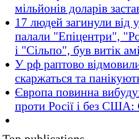
мільйонів доларів заста
17 людей загинули від у
палали "Епіцентри", "Р
і "Сільпо", був витік ам
У рф раптово відмовили
скаржаться та панікуют
Європа повинна вибуду
проти Росії і без США:
Top publications