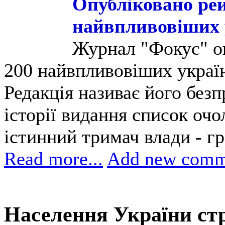
Опубліковано ре
найвпливовіших 
Журнал "Фокус" о
200 найвпливовіших україн
Редакція називає його без
історії видання список очо
істинний тримач влади - г
Read more...
Add new comm
Населення України ст