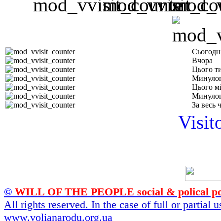
Сьогодн
Вчора
Цього т
Минулог
Цього м
Минулог
За весь 
Visit
©
WILL OF THE PEOPLE social & polical po
All rights reserved. In the case of full or partial
www.volianarodu.org.ua