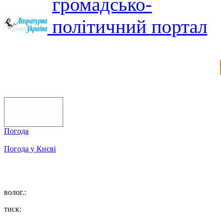
Погода
Погода у
Києві
волог.:
тиск: