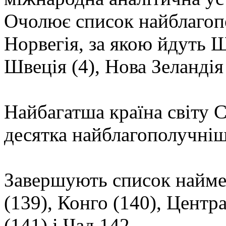
Очолює список найблагоп
Норвегія, за якою йдуть Ш
Швеція (4), Нова Зеландія (
Найбагатша країна світу 
десятка найблагополучніш
Завершують список найме
(139), Конго (140), Цент
(141) і Чад 142.