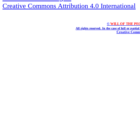
Creative Commons Attribution 4.0 International
©
WILL OF THE PEOPL
All rights reserved. In the case of full or parti
Creative Commo