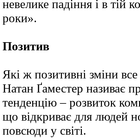
невелике падіння і в тій к
роки».
Позитив
Які ж позитивні зміни все
Натан Ґаместер називає п
тенденцію – розвиток комп
що відкриває для людей н
повсюди у світі.