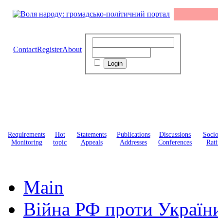
Contact
Register
About
Requirements
Hot
Statements
Publications
Discussions
Soci
Monitoring
topic
Appeals
Addresses
Conferences
Rati
Main
Війна РФ проти Україн