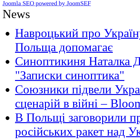
Joomla SEO powered by JoomSEF
News
Навроцький про Україну
Польща допомагає
Синоптикиня Наталка Д
"Записки синоптика"
Союзники підвели Укра
сценарій в війні – Bloo
В Польщі заговорили п
російських ракет над У