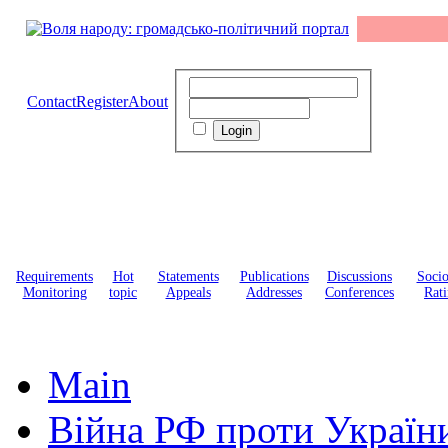
Contact
Register
About
Requirements
Hot
Statements
Publications
Discussions
Soci
Monitoring
topic
Appeals
Addresses
Conferences
Rati
Main
Війна РФ проти Україн