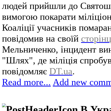
людей прийшли до Святоши
вимогою покарати міліціо
Коаліції учасників помара
повідомив на своїй
сторінц
Мельниченко, інцидент ви
"Шлях", де міліція спробув
повідомляє
DT.ua
.
Read more...
Add new comm
В Укра