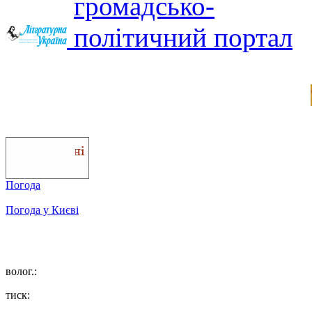
Погода
Погода у
Києві
волог.:
тиск: