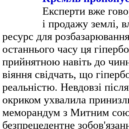
Експерти вже гово
і продажу землі, 
ресурс для розбазарювання
останнього часу ця гіпербо
прийнятною навіть до чин
віяння свідчать, що гіпер
реальністю. Невдовзі після
окриком ухвалила принизл
меморандум з Митним союз
безпрецедентне зобов'язан