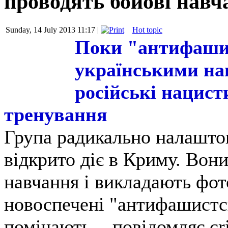
проводять бойові нав
Sunday, 14 July 2013 11:17 |
Hot topic
Поки "антифаши
українськими на
російські нацист
тренування
Група радикально налашто
відкрито діє в Криму. Вон
навчання і викладають фот
новоспечені "антифашистсь
помічають, - повідомляє cr