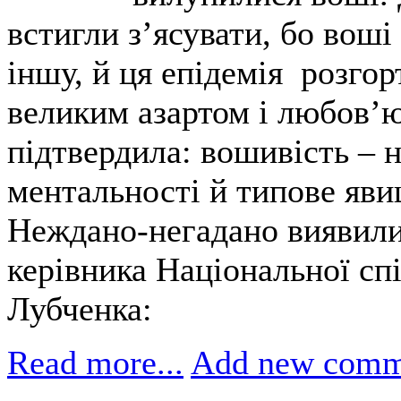
встигли з’ясувати, бо воші
іншу, й ця епідемія розго
великим азартом і любов’ю 
підтвердила: вошивість – 
ментальності й типове яви
Неждано-негадано виявили 
керівника Національної сп
Лубченка:
Read more...
Add new comm