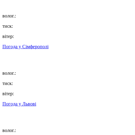
волог.:
тиск:
вітер:
Погода у
Сімферополі
волог.:
тиск:
вітер:
Погода у
Львові
волог.: