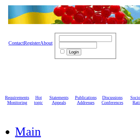
Contact
Register
About
Requirements
Hot
Statements
Publications
Discussions
Soci
Monitoring
topic
Appeals
Addresses
Conferences
Rati
Main