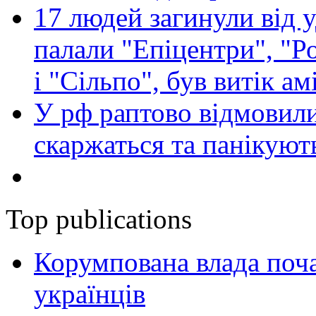
17 людей загинули від у
палали "Епіцентри", "Р
і "Сільпо", був витік ам
У рф раптово відмовили
скаржаться та панікуют
Top publications
Корумпована влада поча
українців