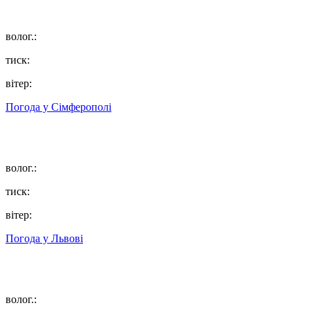
волог.:
тиск:
вітер:
Погода у
Сімферополі
волог.:
тиск:
вітер:
Погода у
Львові
волог.: