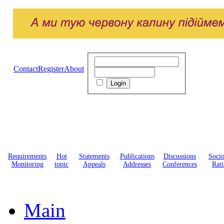
Contact
Register
About
Requirements
Hot
Statements
Publications
Discussions
Soci
Monitoring
topic
Appeals
Addresses
Conferences
Rati
Main