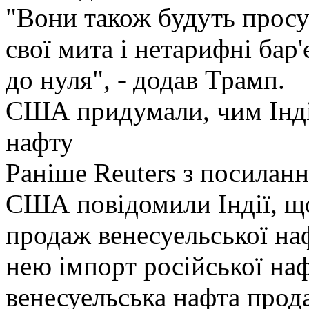
"Вони також будуть просу
свої мита і нетарифні ба
до нуля", - додав Трамп.
США придумали, чим Інді
нафту
Раніше Reuters з посилан
США повідомили Індії, щ
продаж венесуельської на
нею імпорт російської на
венесуельська нафта прод