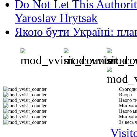
Do Not Let This Authorit
Yaroslav Hrytsak
Якою бути Україні: пла
Сьогодн
Вчора
Цього т
Минулог
Цього м
Минулог
За весь 
Visit