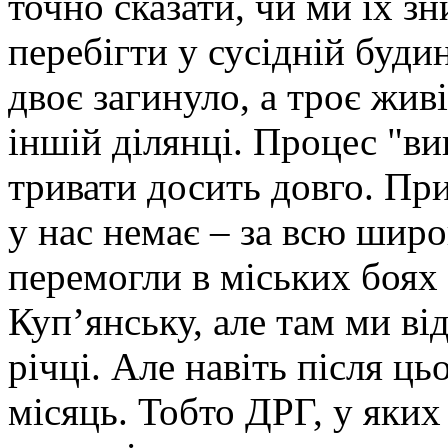
точно сказати, чи ми їх з
перебігти у сусідній буди
двоє загинуло, а троє жив
іншій ділянці. Процес "в
тривати досить довго. Пр
у нас немає – за всю шир
перемогли в міських боях 
Куп’янську, але там ми ві
річці. Але навіть після ць
місяць. Тобто ДРГ, у яких 