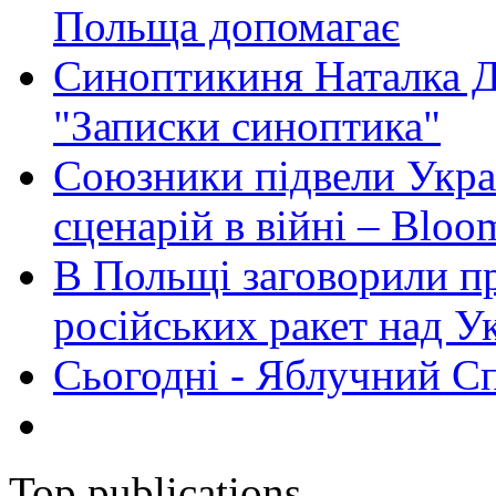
Польща допомагає
Синоптикиня Наталка Д
"Записки синоптика"
Союзники підвели Укра
сценарій в війні – Bloo
В Польщі заговорили п
російських ракет над У
Сьогодні - Яблучний Спа
Top publications