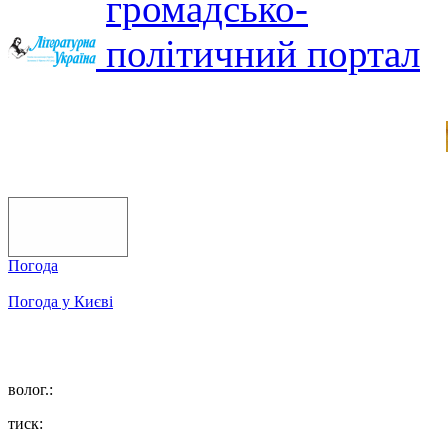
Погода
Погода у
Києві
волог.:
тиск: