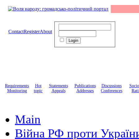
Contact
Register
About
Requirements
Hot
Statements
Publications
Discussions
Soci
Monitoring
topic
Appeals
Addresses
Conferences
Rati
Main
Війна РФ проти Україн