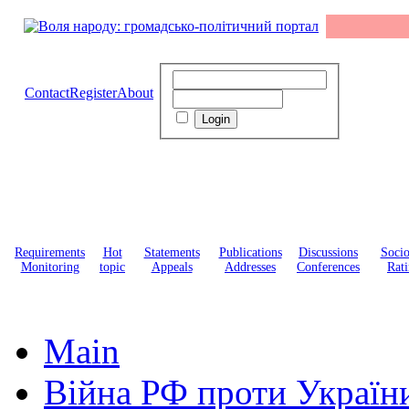
Contact
Register
About
Requirements
Hot
Statements
Publications
Discussions
Soci
Monitoring
topic
Appeals
Addresses
Conferences
Rati
Main
Війна РФ проти Україн