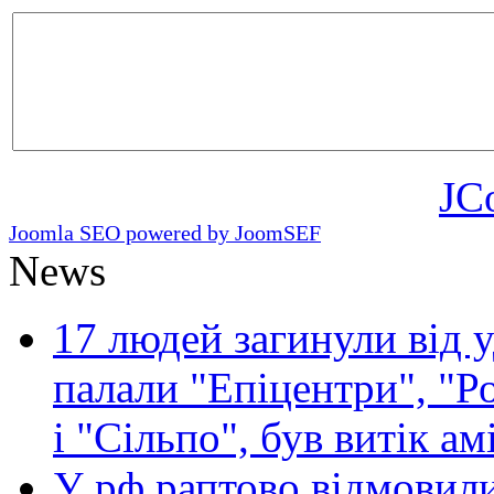
JC
Joomla SEO powered by JoomSEF
News
17 людей загинули від у
палали "Епіцентри", "Р
і "Сільпо", був витік ам
У рф раптово відмовили