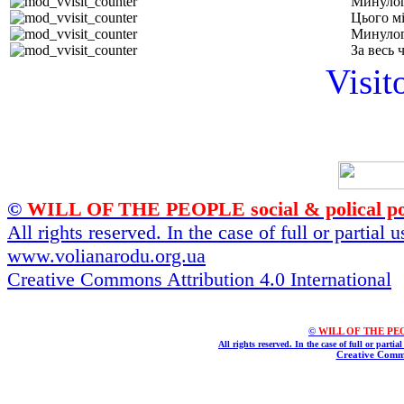
Минулог
Цього м
Минулог
За весь 
Visit
©
WILL OF THE PEOPLE social & polical po
All rights reserved. In the case of full or partial
www.volianarodu.org.ua
Creative Commons Attribution 4.0 International
©
WILL OF THE PEOPL
All rights reserved. In the case of full or parti
Creative Commo