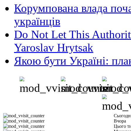
Корумпована влада поча
українців
Do Not Let This Authorit
Yaroslav Hrytsak
Якою бути Україні: пла
Сьогодн
Вчора
Цього т