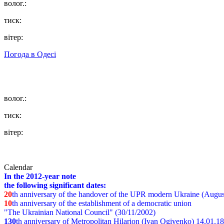
волог.:
тиск:
вітер:
Погода в
Одесі
волог.:
тиск:
вітер:
Calendar
In the 2012-year note
the following significant dates:
20
th anniversary of the handover of the UPR modern Ukraine (Augus
10
th anniversary of the establishment of a democratic union
"The Ukrainian National Council" (30/11/2002)
130
th
anniversary of Metropolitan Hilarion (Ivan Ogiyenko) 14.01.1