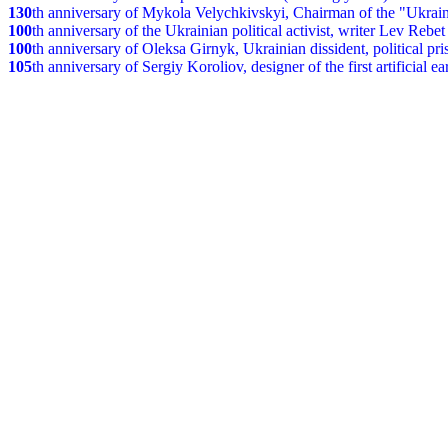
130
th anniversary of Mykola Velychkivskyi, Chairman of the "Ukrain
100
th anniversary of the Ukrainian political activist, writer Lev Reb
100
th anniversary of Oleksa Girnyk, Ukrainian dissident, political p
105
th anniversary of Sergiy Koroliov, designer of the first artificial 