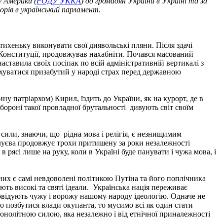
 Америки (
РОДУ УККА
) до громадян України в Україні та за
орів в український парламент.
ихеньку виконувати свої диявольські пляни. Після здачі
т Конституції, продовжував нахабніти. Почався масований
аставила своїх посіпак по всій адміністративній вертикалі з
дмухуватися призабутий у народі страх перед державною
у патріархом) Кирил, їздить до України, як на курорт, де в
обороні такої провладної брутальності дивують світ своїм
сили, знаючи, що рідна мова і релігія, є незнищимим
Валуєва продовжує трохи притишену за роки незалежності
 рясі лише на руку, коли в Україні буде панувати і чужа мова, і
 з них є самі невдоволені політикою Путіна та його поплічника
ють високі та святі ідеали. Українська нація переживає
овідують чужу і ворожу нашому народу ідеологію. Одначе не
о позбутися влади окупанта, то мусимо всі як один стати
и монолітною силою, яка незалежно і від етнічної приналежності