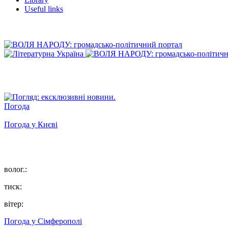
Useful links
Погода
Погода у
Києві
волог.:
тиск:
вітер:
Погода у
Сімферополі