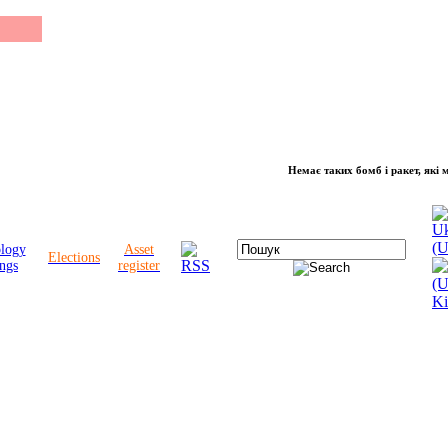
Немає таких бомб і ракет, які можут
ology
Asset
Elections
ngs
register