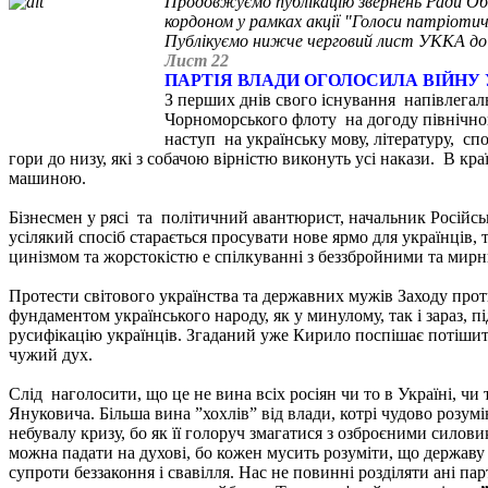
Продовжуємо публікацію звернень Ради Об
кордоном у рамках акції "Голоси патріотич
Публікуємо нижче черговий лист УККА до 
Лист 22
ПАРТІЯ ВЛАДИ ОГОЛОСИЛА ВІЙНУ
З перших днів свого існування напівлегал
Чорноморського флоту на догоду північного
наступ на українську мову, літературу, сп
гори до низу, які з собачою вірністю виконуть усі накази. В кр
машиною.
Бізнесмен у рясі та політичний авантюрист, начальник Російськ
усілякий спосіб старається просувати нове ярмо для українців, 
цинізмом та жорстокістю e спілкуванні з беззбройними та ми
Протести світового українства та державних мужів Заходу про
фундаментом українського народу, як у минулому, так і зараз,
русифікацію українців. Згаданий уже Кирило поспішає потішитися
чужий дух.
Слід наголосити, що це не вина всіх росіян чи то в Україні, чи 
Януковича. Більша вина ˮхохлівˮ від влади, котрі чудово розумі
небувалу кризу, бо як її голоруч змагатися з озброєними сило
можна падати на духові, бо кожен мусить розуміти, що державу 
супроти беззаконня і свавілля. Нас не повинні розділяти ані пар