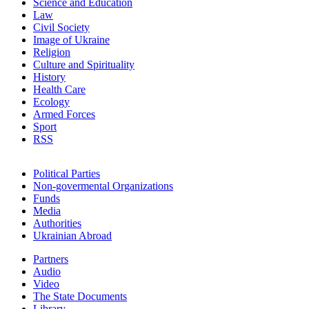
Science and Education
Law
Civil Society
Image of Ukraine
Religion
Culture and Spirituality
History
Health Care
Ecology
Armed Forces
Sport
RSS
Political Parties
Non-govermental Organizations
Funds
Мedia
Authorities
Ukrainian Abroad
Partners
Audio
Video
The State Documents
Library