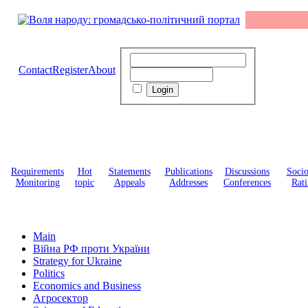
Contact
Register
About
Requirements
Hot
Statements
Publications
Discussions
Soci
Monitoring
topic
Appeals
Addresses
Conferences
Rati
Main
Війна РФ проти України
Strategy for Ukraine
Politics
Economics and Business
Агросектор