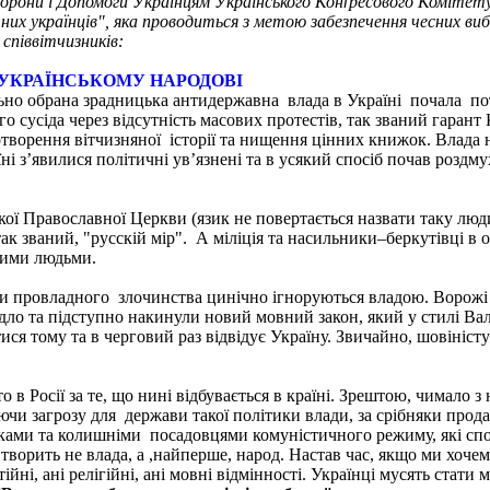
орони і Допомоги Українцям Українського Конґресового Комітету
них українців", яка проводиться з метою забезпечення чесних виб
співвітчизників:
 УКРАЇНСЬКОМУ НАРОДОВІ
ьно обрана зрадницька антидержавна влада в Україні почала пот
 сусіда через відсутність масових протестів, так званий гаран
отворення вітчизняної історії та нищення цінних книжок. Влада н
аїні з’явилися політичні ув’язнені та в усякий спосіб почав роз
ої Православної Церкви (язик не повертається назвати таку людин
так званий, "русcкій мір". А міліція та насильники–беркутівці в 
рними людьми.
ти провладного злочинства цинічно ігноруються владою. Ворожі 
 підло та підступно накинули новий мовний закон, який у стилі 
 тому та в черговий раз відвідує Україну. Звичайно, шовіністу в
то в Росії за те, що нині відбувається в країні. Зрештою, чимало
ючи загрозу для держави такої політики влади, за срібняки прода
виками та колишніми посадовцями комуністичного режиму, які сп
творить не влада, а ,найперше, народ. Настав час, якщо ми хочем
тійні, ані релігійні, ані мовні відмінності. Українці мусять стат