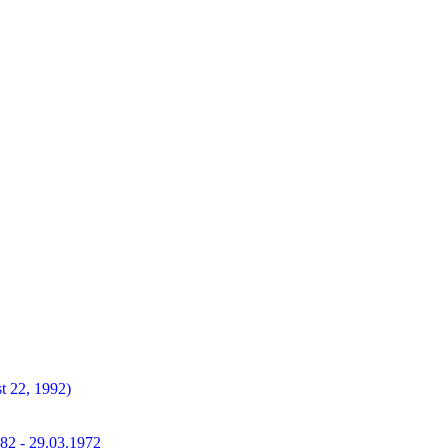
t 22, 1992)
882 - 29.03.1972