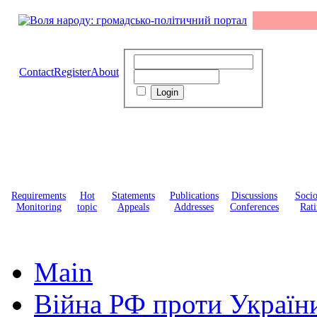
Contact
Register
About
Requirements
Hot
Statements
Publications
Discussions
Soci
Monitoring
topic
Appeals
Addresses
Conferences
Rati
Main
Війна РФ проти Україн