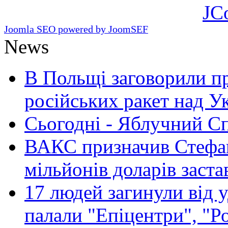
JC
Joomla SEO powered by JoomSEF
News
В Польщі заговорили п
російських ракет над У
Сьогодні - Яблучний Спа
ВАКС призначив Стефан
мільйонів доларів заста
17 людей загинули від у
палали "Епіцентри", "Р