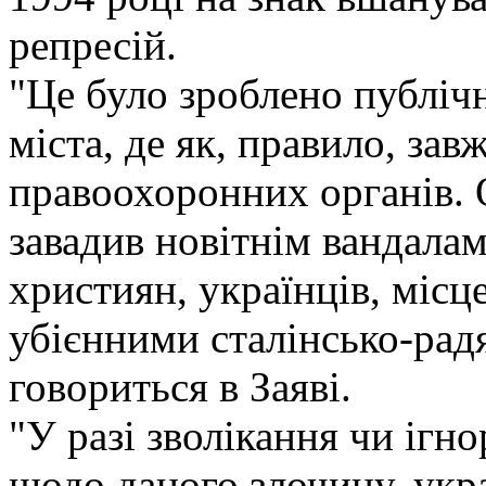
репресій.
"Це було зроблено публічн
міста, де як, правило, за
правоохоронних органів. 
завадив новітнім вандала
християн, українців, місц
убієнними сталінсько-рад
говориться в Заяві.
"У разі зволікання чи ігн
щодо даного злочину, укра