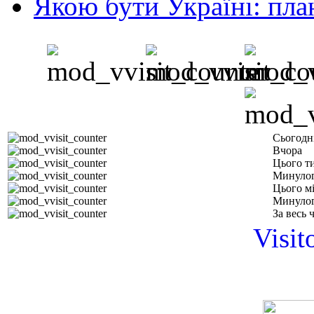
Якою бути Україні: пла
Сьогодн
Вчора
Цього т
Минулог
Цього м
Минулог
За весь 
Visit