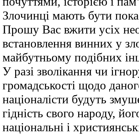
почуттями, історією і пам
Злочинці мають бути пока
Прошу Вас вжити усіх нео
встановлення винних у зл
майбутньому подібних інц
У разі зволікання чи ігн
громадськості щодо даного
націоналісти будуть змуш
гідність свого народу, йог
національні і християнськ