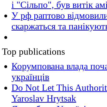
і "Сільпо", був витік ам
У рф раптово відмовили
скаржаться та панікуют
Top publications
Корумпована влада поча
українців
Do Not Let This Authorit
Yaroslav Hrytsak