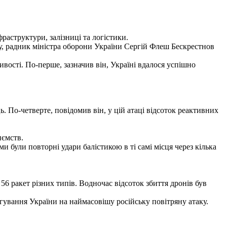
раструктури, залізниці та логістики.
ку, радник міністра оборони України Сергій Флеш Бескрестнов
ивості. По-перше, зазначив він, Україні вдалося успішно
. По-четверте, повідомив він, у цій атаці відсоток реактивних
риємств.
 були повторні удари балістикою в ті самі місця через кілька
56 ракет різних типів. Водночас відсоток збиття дронів був
ування України на наймасовішу російську повітряну атаку.