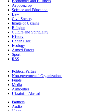
Economics and Business
Агросектор
Science and Education
Law
Civil Society
Image of Ukraine
Religion
Culture and Spirituality
History
Health Care
Ecology
Armed Forces
Sport
RSS
Political Parties
Non-govermental Organizations
Funds
Мedia
Authorities
Ukrainian Abroad
Partners
Audio
Video