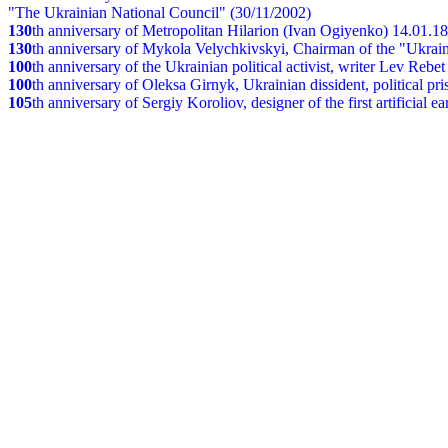
"The Ukrainian National Council" (30/11/2002)
130
th
anniversary of Metropolitan Hilarion (Ivan Ogiyenko) 14.01.1
130
th anniversary of Mykola Velychkivskyi, Chairman of the "Ukrain
100
th anniversary of the Ukrainian political activist, writer Lev Reb
100
th anniversary of Oleksa Girnyk, Ukrainian dissident, political p
105
th anniversary of Sergiy Koroliov, designer of the first artificial 