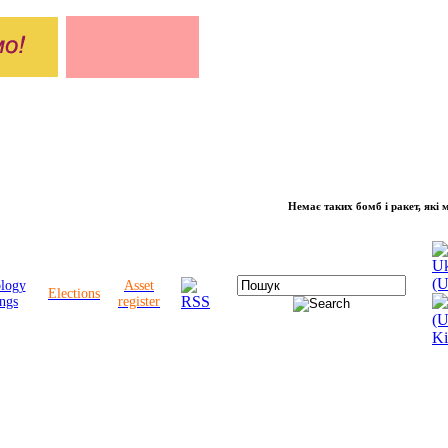
Немає таких бомб і ракет, які можуть 
ology
Asset
Elections
ngs
register