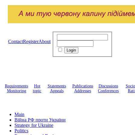
Contact
Register
About
Requirements
Hot
Statements
Publications
Discussions
Soci
Monitoring
topic
Appeals
Addresses
Conferences
Rati
Main
Війна РФ проти України
Strategy for Ukraine
Politics