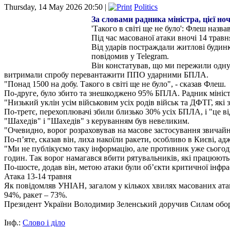
Thursday, 14 May 2026 20:50 |
Politics
За словами радника міністра, цієї но
'Такого в світі ще не було': Флеш назв
Під час масованої атаки вночі 14 травн
Від ударів постраждали житлові будинк
повідомив у Telegram.
Він констатував, що ми пережили одну з
витримали спробу перевантажити ППО ударними БПЛА.
"Понад 1500 на добу. Такого в світі ще не було", - сказав Флеш.
По-друге, було збито та знешкоджено 95% БПЛА. Радник мініст
"Низький уклін усім військовим усіх родів військ та ДФТГ, які з
По-третє, перехоплювачі збили близько 30% усіх БПЛА, і "це ві
"Шахедів" і "Шахедів" з керуванням був невеликим.
"Очевидно, ворог розраховував на масове застосування звичайн
По-п’яте, сказав він, лиха накоїли ракети, особливо в Києві, а
"Ми не публікуємо таку інформацію, але противник уже сьогодн
годин. Так ворог намагався вбити рятувальників, які працюють
По-шосте, додав він, метою атаки були об’єкти критичної інфра
Атака 13-14 травня
Як повідомляв УНІАН, загалом у кількох хвилях масованих атак 
94%, ракет – 73%.
Президент України Володимир Зеленський доручив Силам оборо
Інф.:
Слово і діло