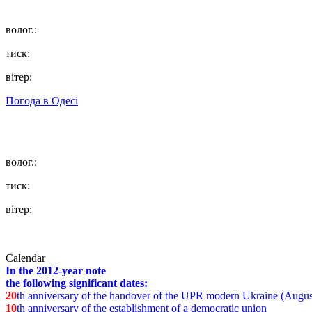
волог.:
тиск:
вітер:
Погода в
Одесі
волог.:
тиск:
вітер:
Calendar
In the 2012-year note
the following significant dates:
20
th anniversary of the handover of the UPR modern Ukraine (Augus
10
th anniversary of the establishment of a democratic union