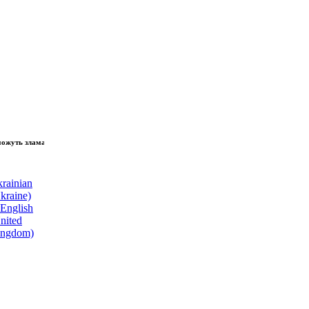
зламати волю народу, - Президент України Володимир Зеленський