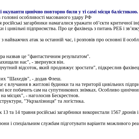
чі окупанти цинічно повторно били у ті самі місця балістикою.
ав головні особливості масованого удару РФ
я російські загарбники намагалися уражати об’єкти критичної інф
и і цивільні підприємства. Про це фахівець з питань РЕБ і зв’яз
 найважчих атак за останній час, і розповів про основні її особл
ра назвав це "фантастичним результатом".
ахищали нас", - звернувся він.
дчутний відсоток, який продовжує зростати", підкреслив фахівець
их "Шахедів", - додав Флеш.
дже є влучання в житлові будинки та на території цивільних підп
і все побачить сам на супутникових знімках. Особливо цинічними
 на місцях", - наголосив Бескрестнов.
структури, "Укрзалізниця" та логістика.
13 та 14 травня російські загарбники використали 1567 дронів і 
ни і спеціальним службам підготувати варіанти можливого реаг