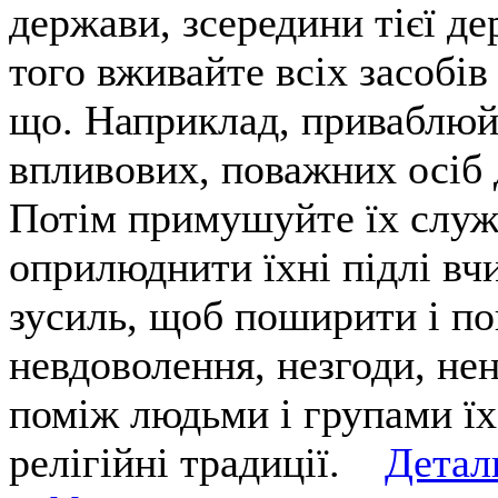
держави, зсередини тієї де
того вживайте всіх засобів
що. Наприклад, приваблюйт
впливових, поважних осіб д
Потім примушуйте їх служ
оприлюднити їхні підлі вч
зусиль, щоб поширити і по
невдоволення, незгоди, не
поміж людьми і групами їх
релігійні традиції.
Детал