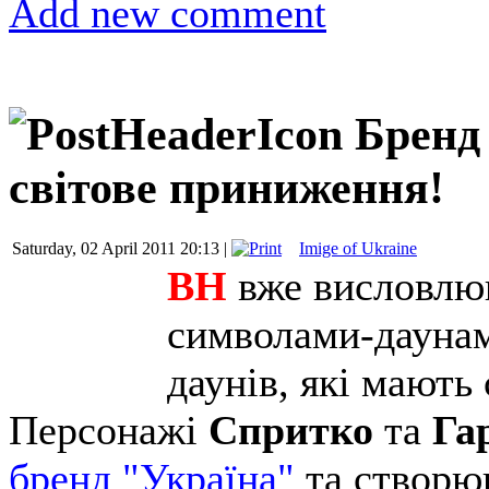
Add new comment
Бренд 
світове приниження!
Saturday, 02 April 2011 20:13 |
Imige of Ukraine
ВН
вже висловлю
символами-дауна
даунів, які мають 
Персонажі
Спритко
та
Га
бренд "Україна"
та створю