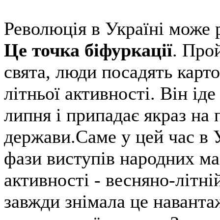
Революція в Україні може 
Це точка біфуркації
. Прой
свята, люди посадять карто
літньої активності. Він ід
липня і припадає якраз на
держави.Саме у цей час в 
фази виступів народних мас
активності - весняно-літні
завжди знімала це наванта