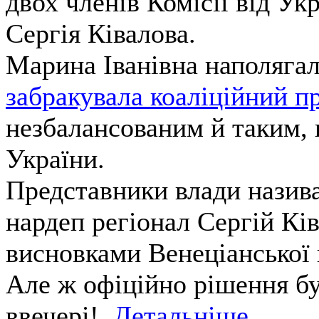
двох членів Комісії від Ук
Сергія Ківалова.
Марина Іванівна наполягал
забракувала коаліційний п
незбалансованим й таким, 
України.
Представники влади назив
нардеп регіонал Сергій Кі
висновками Венеціанської к
Але ж офіційно рішення б
ввечері!
Детальніше