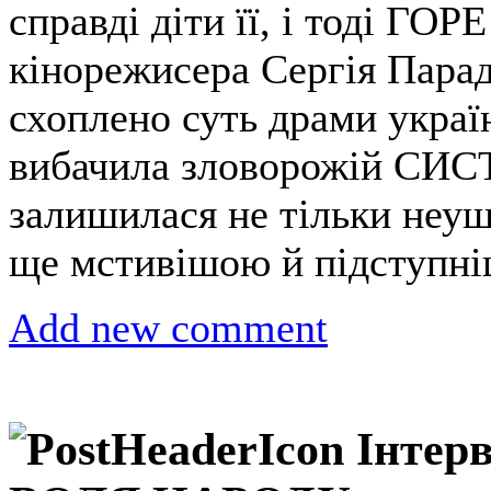
справді діти її, і тоді ГО
кінорежисера Сергія Пара
схоплено суть драми украї
вибачила зловорожій СИС
залишилася не тільки неу
ще мстивішою й підступ
Add new comment
Інтер