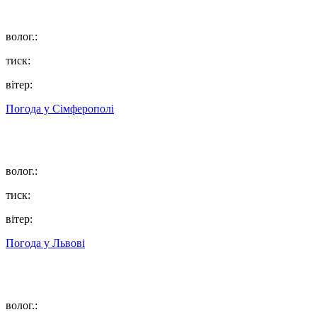
волог.:
тиск:
вітер:
Погода у
Сімферополі
волог.:
тиск:
вітер:
Погода у
Львові
волог.: