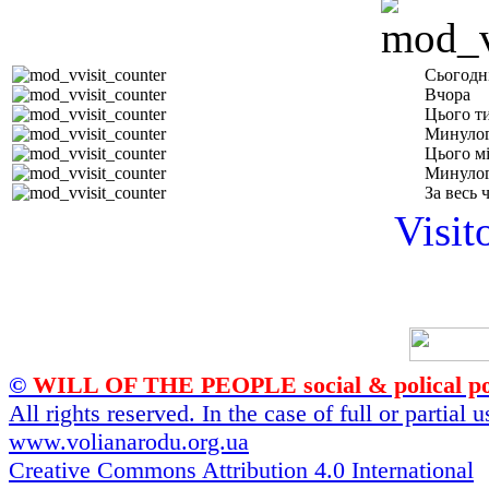
Сьогодн
Вчора
Цього т
Минулог
Цього м
Минулог
За весь 
Visit
©
WILL OF THE PEOPLE social & polical po
All rights reserved. In the case of full or partial
www.volianarodu.org.ua
Creative Commons Attribution 4.0 International