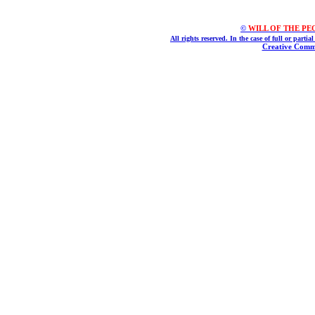
©
WILL OF THE PEOPL
All rights reserved. In the case of full or parti
Creative Commo