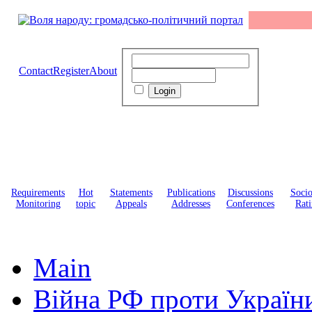
Contact
Register
About
Requirements
Hot
Statements
Publications
Discussions
Soci
Monitoring
topic
Appeals
Addresses
Conferences
Rati
Main
Війна РФ проти Україн