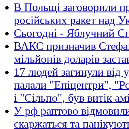
В Польщі заговорили п
російських ракет над У
Сьогодні - Яблучний Спа
ВАКС призначив Стефан
мільйонів доларів заста
17 людей загинули від у
палали "Епіцентри", "Р
і "Сільпо", був витік ам
У рф раптово відмовили
скаржаться та панікуют