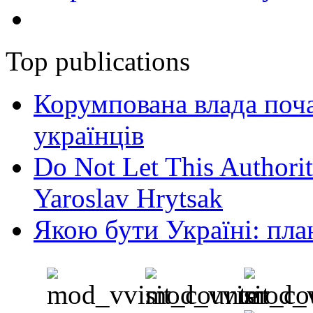
Top publications
Корумпована влада поча
українців
Do Not Let This Authorit
Yaroslav Hrytsak
Якою бути Україні: пла