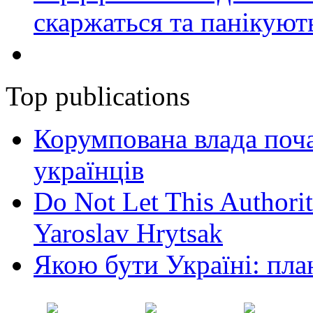
скаржаться та панікуют
Top publications
Корумпована влада поча
українців
Do Not Let This Authorit
Yaroslav Hrytsak
Якою бути Україні: пла