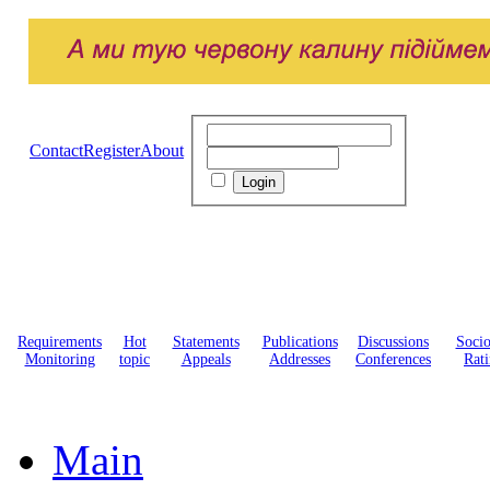
Contact
Register
About
Requirements
Hot
Statements
Publications
Discussions
Soci
Monitoring
topic
Appeals
Addresses
Conferences
Rati
Main