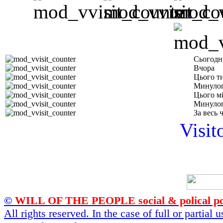
Сьогодн
Вчора
Цього т
Минулог
Цього м
Минулог
За весь 
Visit
©
WILL OF THE PEOPLE social & polical po
All rights reserved. In the case of full or partial