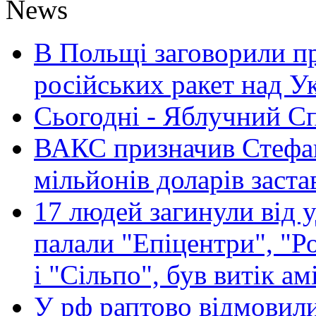
News
В Польщі заговорили п
російських ракет над У
Сьогодні - Яблучний Спа
ВАКС призначив Стефан
мільйонів доларів заста
17 людей загинули від у
палали "Епіцентри", "Р
і "Сільпо", був витік ам
У рф раптово відмовили