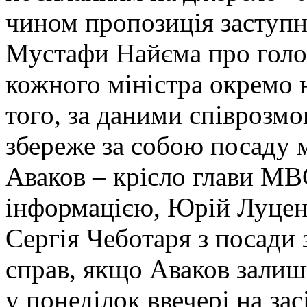
чином пропозиція заступн
Мустафи Найєма про голо
кожного міністра окремо 
того, за даними співрозм
збереже за собою посаду м
Аваков – крісло глави МВС
інформацією, Юрій Луценк
Сергія Чеботаря з посади 
справ, якщо Аваков залиш
у понеділок ввечері на за