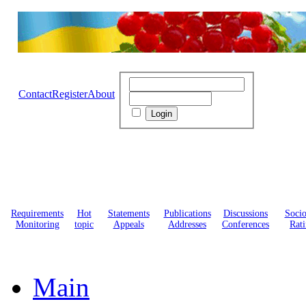
Contact
Register
About
Requirements
Hot
Statements
Publications
Discussions
Soci
Monitoring
topic
Appeals
Addresses
Conferences
Rati
Main