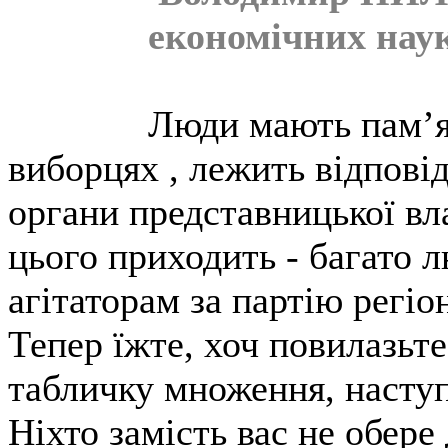
економічних нау
Люди мають пам’я
виборцях , лежить відповід
органи представницької вла
цього приходить - багато 
агітаторам за партію регіо
Тепер їжте, хоч повилазьт
табличку множення, насту
Ніхто замість вас не обере