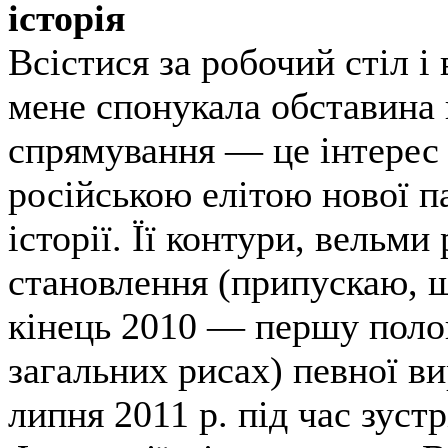
історія
Всістися за робочий стіл і 
мене спонукала обставина
спрямування — це інтерес
російською елітою нової п
історії. Її контури, вельми
становлення (припускаю, щ
кінець 2010 — першу полов
загальних рисах) певної ви
липня 2011 р. під час зуст