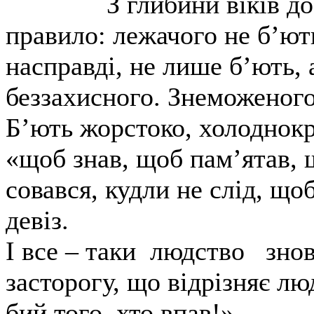
З глибини віків д
правило: лежачого не б’ють
насправді, не лише б’ють, 
беззахисного. Знеможеного
Б’ють жорстоко, холоднокр
«щоб знав, щоб пам’ятав, 
совався, кудли не слід, що
девіз.
І все – таки людство зно
засторогу, що відрізняє лю
бий того, хто впав!».