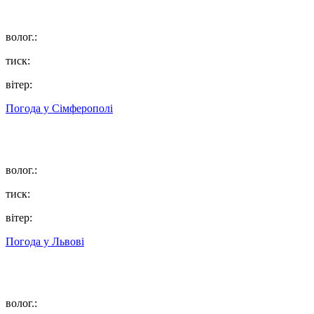
волог.:
тиск:
вітер:
Погода у
Сімферополі
волог.:
тиск:
вітер:
Погода у
Львові
волог.: