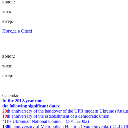
волог.:
тиск:
вітер:
Погода в
Одесі
волог.:
тиск:
вітер:
Calendar
In the 2012-year note
the following significant dates:
20
th anniversary of the handover of the UPR modern Ukraine (Augus
10
th anniversary of the establishment of a democratic union
"The Ukrainian National Council" (30/11/2002)
130
th
anniversary of Metropolitan Hilarion (Ivan Ogiyenko) 14.01.1