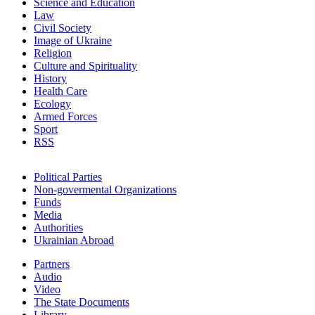
Science and Education
Law
Civil Society
Image of Ukraine
Religion
Culture and Spirituality
History
Health Care
Ecology
Armed Forces
Sport
RSS
Political Parties
Non-govermental Organizations
Funds
Мedia
Authorities
Ukrainian Abroad
Partners
Audio
Video
The State Documents
Library