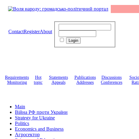
Contact
Register
About
Requirements
Hot
Statements
Publications
Discussions
Soci
Monitoring
topic
Appeals
Addresses
Conferences
Rati
Main
Війна РФ проти України
Strategy for Ukraine
Politics
Economics and Business
Агросектор