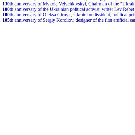
130
th anniversary of Mykola Velychkivskyi, Chairman of the "Ukrain
100
th anniversary of the Ukrainian political activist, writer Lev Reb
100
th anniversary of Oleksa Girnyk, Ukrainian dissident, political p
105
th anniversary of Sergiy Koroliov, designer of the first artificial 