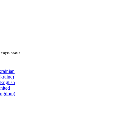
зламати волю народу, - Президент України Володимир Зеленський