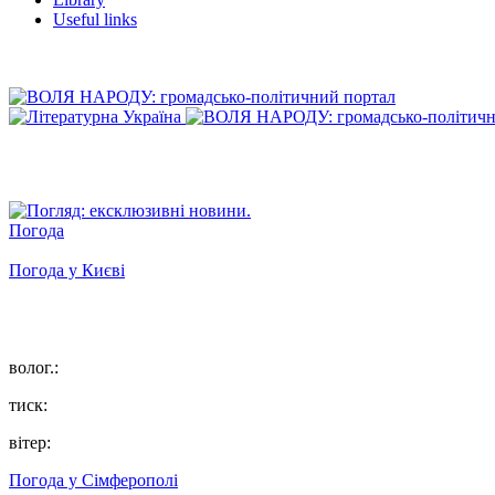
Useful links
Погода
Погода у
Києві
волог.:
тиск:
вітер:
Погода у
Сімферополі