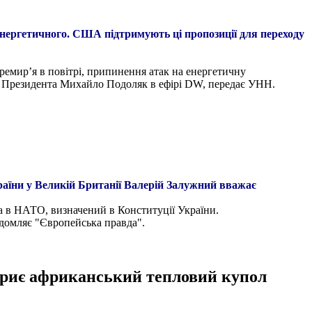
 енергетичного. США підтримують ці пропозиції для переходу
ремир’я в повітрі, припинення атак на енергетичну
су Президента Михайло Подоляк в ефірі DW, передає УНН.
аїни у Великій Британії Валерій Залужний вважає
а в НАТО, визначений в Конституції України.
відомляє "Європейська правда".
акриє африканський тепловий купол