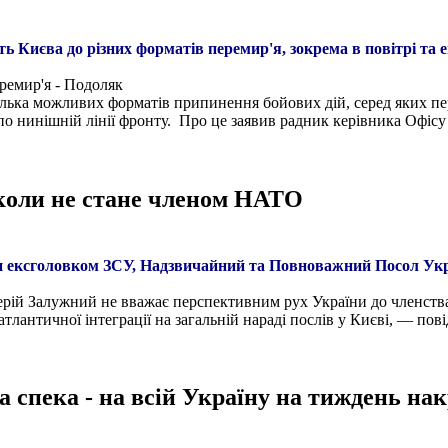
ь Києва до різних форматів перемир'я, зокрема в повітрі та
еремир'я - Подоляк
ілька можливих форматів припинення бойових дій, серед яких пе
по нинішній лінії фронту. Про це заявив радник керівника Офі
іколи не стане членом НАТО
ни ексголовком ЗСУ, Надзвичайний та Повноважний Посол Укр
лерій Залужний не вважає перспективним рух України до членств
атлантичної інтеграції на загальній нараді послів у Києві, — по
 спека - на всій Україну на тиждень н