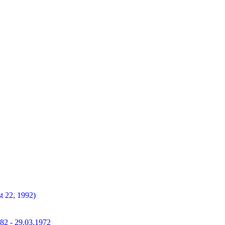
t 22, 1992)
882 - 29.03.1972