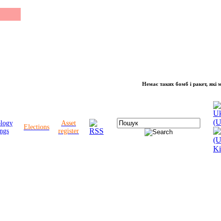
Немає таких бомб і ракет, які можуть 
ology
Asset
Elections
ngs
register