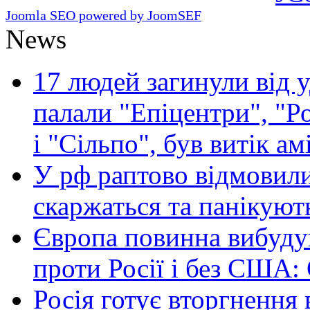
Joomla SEO powered by JoomSEF
News
17 людей загинули від у
палали "Епіцентри", "Р
і "Сільпо", був витік ам
У рф раптово відмовили
скаржаться та панікуют
Європа повинна вибуду
проти Росії і без США:
Росія готує вторгнення 