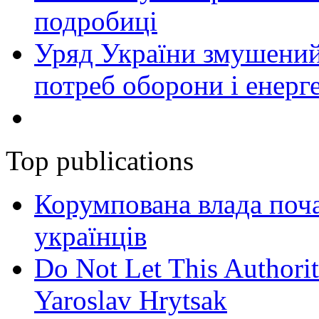
подробиці
Уряд України змушений
потреб оборони і енер
Top publications
Корумпована влада поча
українців
Do Not Let This Authorit
Yaroslav Hrytsak