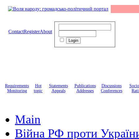
Contact
Register
About
Requirements
Hot
Statements
Publications
Discussions
Soci
Monitoring
topic
Appeals
Addresses
Conferences
Rati
Main
Війна РФ проти Україн