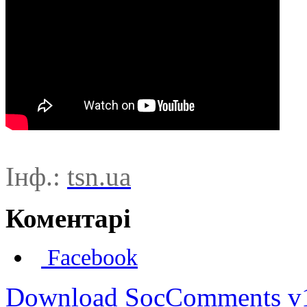
Інф.:
tsn.ua
Коментарі
Facebook
Download SocComments v