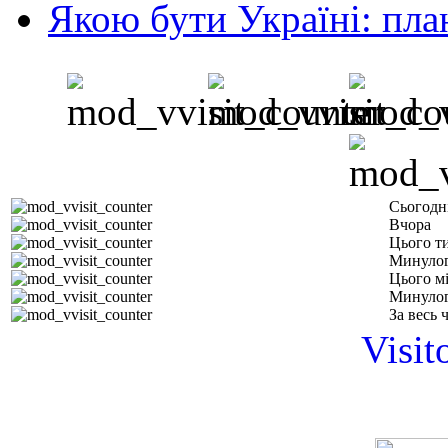
Якою бути Україні: пла
Сьогодн
Вчора
Цього т
Минулог
Цього м
Минулог
За весь 
Visit