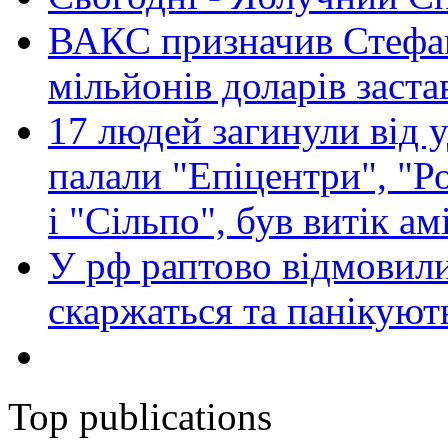
ВАКС призначив Стефан
мільйонів доларів заста
17 людей загинули від у
палали "Епіцентри", "Р
і "Сільпо", був витік ам
У рф раптово відмовили
скаржаться та панікуют
Top publications