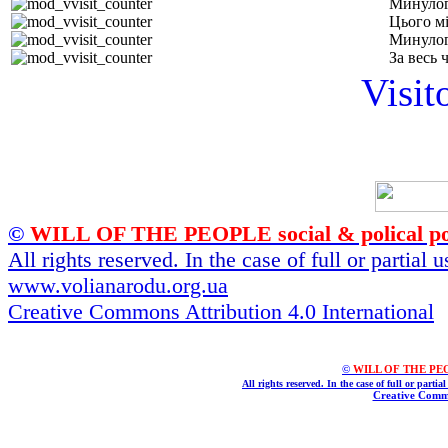
Минулог
Цього м
Минулог
За весь 
Visit
©
WILL OF THE PEOPLE social & polical po
All rights reserved. In the case of full or partial
www.volianarodu.org.ua
Creative Commons Attribution 4.0 International
©
WILL OF THE PEOPL
All rights reserved. In the case of full or parti
Creative Commo