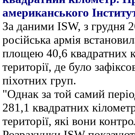
американського Інститут
За даними ISW, з грудня 
російська армія встанови
площею 40,6 квадратних к
території, де було зафікс
піхотних груп.
"Однак за той самий періо
281,1 квадратних кіломет
території, які вони контр
Розрахунки ISW показують