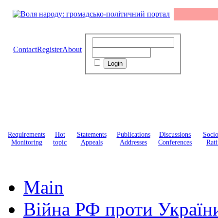
Contact
Register
About
Requirements
Hot
Statements
Publications
Discussions
Soci
Monitoring
topic
Appeals
Addresses
Conferences
Rati
Main
Війна РФ проти Україн