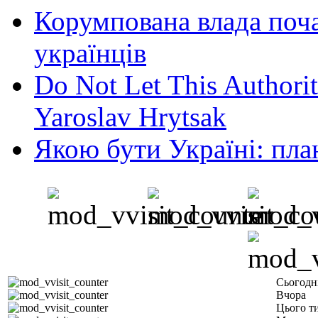
Корумпована влада поча
українців
Do Not Let This Authorit
Yaroslav Hrytsak
Якою бути Україні: пла
Сьогодн
Вчора
Цього т