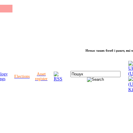
Немає таких бомб і ракет, які можуть 
ology
Asset
Elections
ngs
register