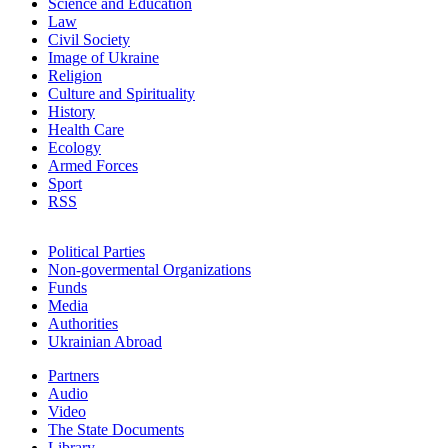
Science and Education
Law
Civil Society
Image of Ukraine
Religion
Culture and Spirituality
History
Health Care
Ecology
Armed Forces
Sport
RSS
Political Parties
Non-govermental Organizations
Funds
Мedia
Authorities
Ukrainian Abroad
Partners
Audio
Video
The State Documents
Library