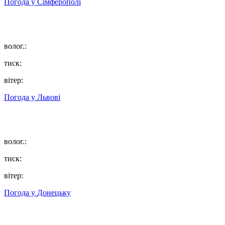
Погода у
Сімферополі
волог.:
тиск:
вітер:
Погода у
Львові
волог.:
тиск:
вітер:
Погода у
Донецьку