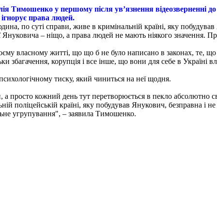
лія Тимошенко у першому після ув’язнення відеозверненні до
 ігнорує права людей.
дина, по суті справи, живе в кримінальній країні, яку побудував 
ї Януковича – ніщо, а права людей не мають ніякого значення. П
воєму власному житті, що що б не було написано в законах, те, щ
ьки збагачення, корупція і все інше, що вони для себе в Україні
психологічному тиску, який чиниться на неї щодня.
, а просто кожний день тут перетворюється в пекло абсолютно с
ній поліцейській країні, яку побудував Янукович, безправна і не 
льне угрупування", – заявила Тимошенко.