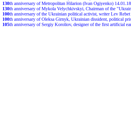
130
th
anniversary of Metropolitan Hilarion (Ivan Ogiyenko) 14.01.1
130
th anniversary of Mykola Velychkivskyi, Chairman of the "Ukrain
100
th anniversary of the Ukrainian political activist, writer Lev Reb
100
th anniversary of Oleksa Girnyk, Ukrainian dissident, political p
105
th anniversary of Sergiy Koroliov, designer of the first artificial 