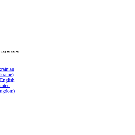
зламати волю народу, - Президент України Володимир Зеленський