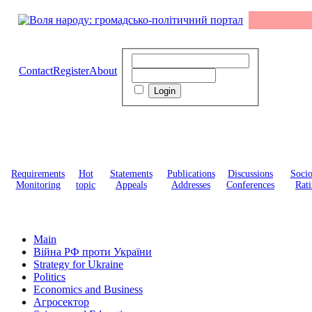
Contact
Register
About
Requirements
Hot
Statements
Publications
Discussions
Soci
Monitoring
topic
Appeals
Addresses
Conferences
Rati
Main
Війна РФ проти України
Strategy for Ukraine
Politics
Economics and Business
Агросектор