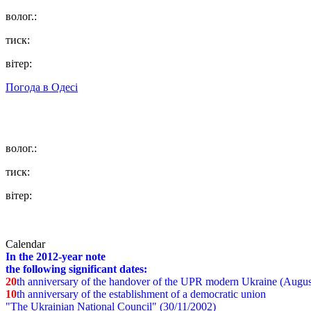
волог.:
тиск:
вітер:
Погода в
Одесі
волог.:
тиск:
вітер:
Calendar
In the 2012-year note
the following significant dates:
20
th anniversary of the handover of the UPR modern Ukraine (Augus
10
th anniversary of the establishment of a democratic union
"The Ukrainian National Council" (30/11/2002)