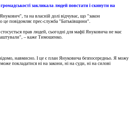
 громадськості закликала людей повстати і скинути на
Янукович", та на власній долі відчуває, що "закон
ро це повідомляє прес-служба "Батьківщини".
о стосується прав людей, сьогодні для мафії Януковича не має
 влаштували", – каже Тимошенко.
відомо, навмисно. І це є план Януковича безпосередньо. Я можу
може покладатися ні на закони, ні на суди, ні на силові