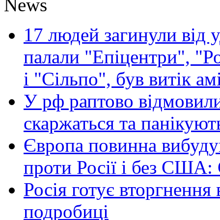
News
17 людей загинули від у
палали "Епіцентри", "Р
і "Сільпо", був витік ам
У рф раптово відмовили
скаржаться та панікуют
Європа повинна вибуду
проти Росії і без США:
Росія готує вторгнення 
подробиці