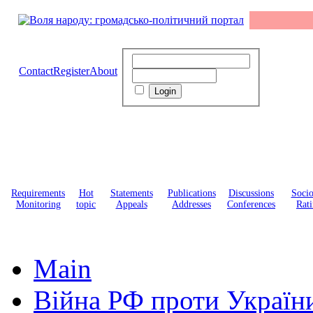
Contact
Register
About
Requirements
Hot
Statements
Publications
Discussions
Soci
Monitoring
topic
Appeals
Addresses
Conferences
Rati
Main
Війна РФ проти Україн