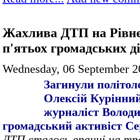
Жахлива ДТП на Рівне
п'ятьох громадських д
Wednesday, 06 September 2
Загинули політол
Олексій Курінни
журналіст Волод
громадський активіст Се
ДТП сталось вранці на тра