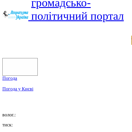
Погода
Погода у
Києві
волог.:
тиск: