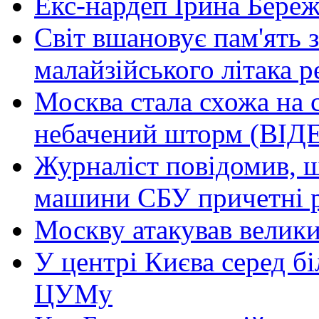
Екс-нардеп Ірина Береж
Світ вшановує пам'ять 
малайзійського літака
Москва стала схожа на 
небачений шторм (ВІД
Журналіст повідомив, щ
машини СБУ причетні р
Москву атакував велик
У центрі Києва серед бі
ЦУМу