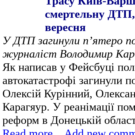
Трасу Київ-Варш
смертельну ДТП, 
вересня
У ДТП загинули п’ятеро пол
журналіст Володимир Кар
Як написав у Фейсбуці пол
автокатастрофі загинули п
Олексій Курінний, Олекса
Карагяур. У реанімації по
реформ в Донецькій област
Read more...
Add new comm