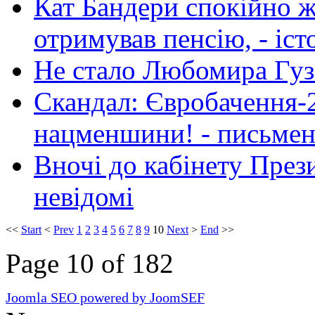
Кат Бандери спокійно ж
отримував пенсію, - іс
Не стало Любомира Гуз
Скандал: Євробачення-
нацменшини! - письмен
Вночі до кабінету Пре
невідомі
<<
Start
<
Prev
1
2
3
4
5
6
7
8
9
10
Next
>
End
>>
Page 10 of 182
Joomla SEO powered by JoomSEF