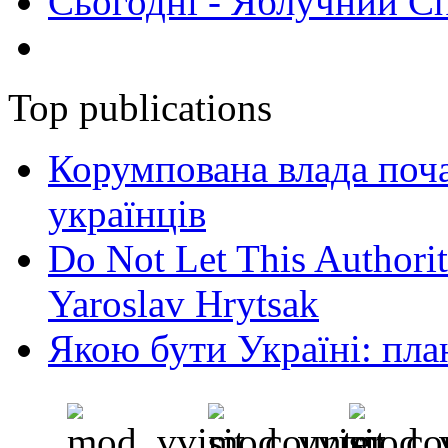
Сьогодні - Яблучний Спа
Top publications
Корумпована влада поча
українців
Do Not Let This Authorit
Yaroslav Hrytsak
Якою бути Україні: пла