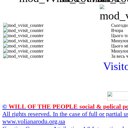
Сьогодн
Вчора
Цього т
Минулог
Цього м
Минулог
За весь 
Visit
©
WILL OF THE PEOPLE social & polical po
All rights reserved. In the case of full or partial
www.volianarodu.org.ua