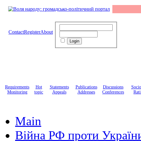
Contact
Register
About
Requirements
Hot
Statements
Publications
Discussions
Soci
Monitoring
topic
Appeals
Addresses
Conferences
Rati
Main
Війна РФ проти Україн