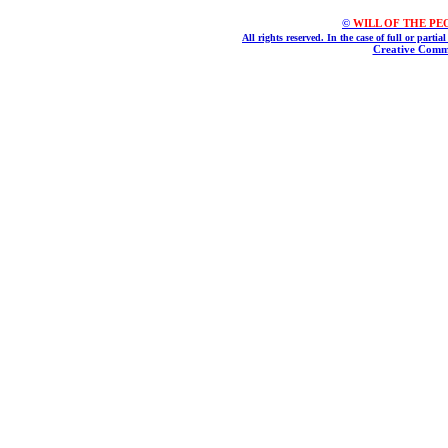
©
WILL OF THE PEOPL
All rights reserved. In the case of full or parti
Creative Commo