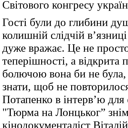
Світового конгресу україн
Гості були до глибини ду
колишній слідчій в’язниці
дуже вражає. Це не прост
теперішності, а відкрита 
болючою вона би не була, 
знати, щоб не повторилося
Потапенко в інтерв’ю для 
"Тюрма на Лонцьког” знім
кінодокументаліст Віталій