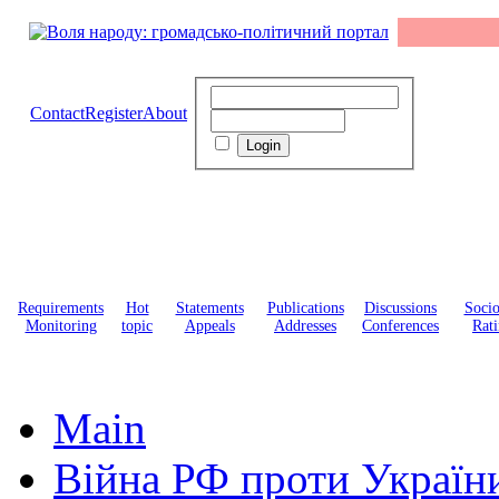
Contact
Register
About
Requirements
Hot
Statements
Publications
Discussions
Soci
Monitoring
topic
Appeals
Addresses
Conferences
Rati
Main
Війна РФ проти Україн