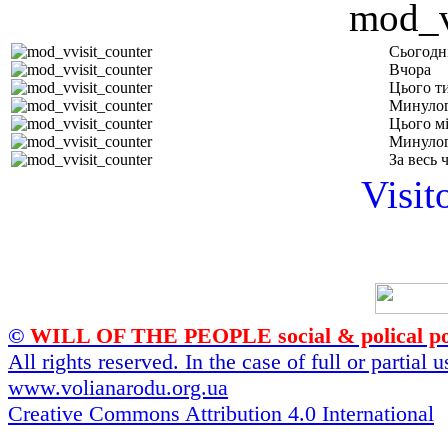
Сьогодн
Вчора
Цього т
Минулог
Цього м
Минулог
За весь 
Visit
©
WILL OF THE PEOPLE social & polical po
All rights reserved. In the case of full or partial
www.volianarodu.org.ua
Creative Commons Attribution 4.0 International