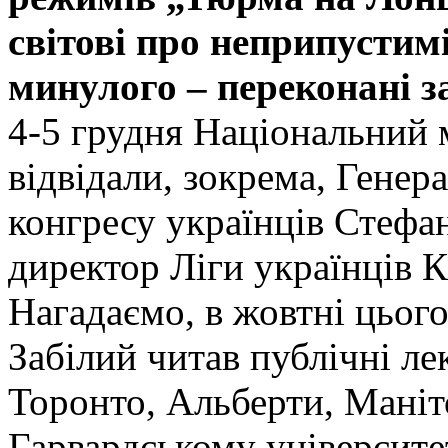
світові про неприпустим
минулого – переконані з
4-5 грудня Національний
відвідали, зокрема, Генер
конгресу українців Стефа
директор Ліги українців 
Нагадаємо, в жовтні цьог
Забілий читав публічні ле
Торонто, Альберти, Маніто
Гарвардському університе