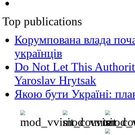
Top publications
Корумпована влада поча
українців
Do Not Let This Authorit
Yaroslav Hrytsak
Якою бути Україні: пла