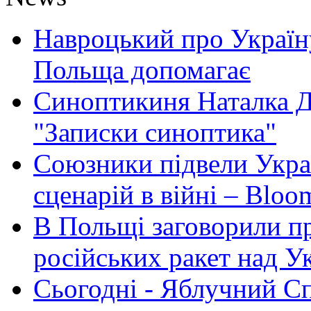
Навроцький про Україну
Польща допомагає
Синоптикиня Наталка Д
"Записки синоптика"
Союзники підвели Укра
сценарій в війні – Bloo
В Польщі заговорили п
російських ракет над У
Сьогодні - Яблучний Спа