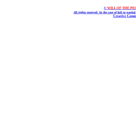
©
WILL OF THE PEOPL
All rights reserved. In the case of full or parti
Creative Commo