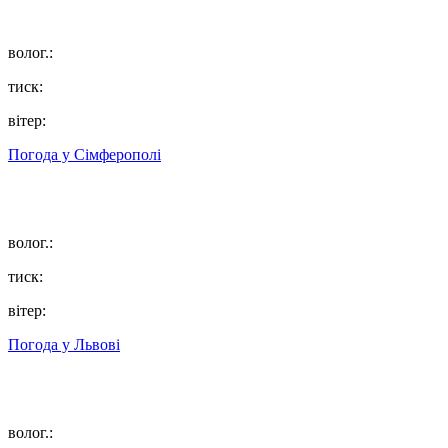
волог.:
тиск:
вітер:
Погода у
Сімферополі
волог.:
тиск:
вітер:
Погода у
Львові
волог.: