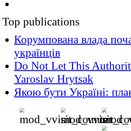
Top publications
Корумпована влада поча
українців
Do Not Let This Authorit
Yaroslav Hrytsak
Якою бути Україні: пла