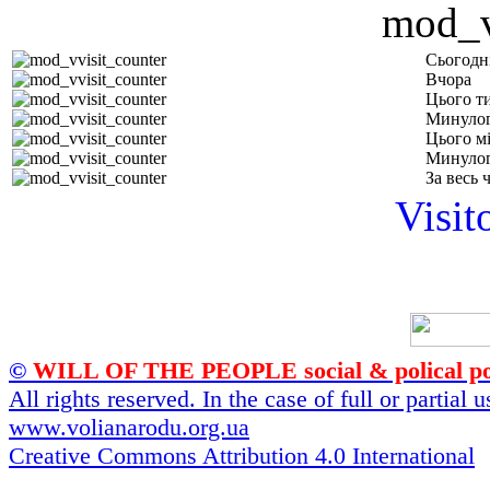
Сьогодн
Вчора
Цього т
Минулог
Цього м
Минулог
За весь 
Visit
©
WILL OF THE PEOPLE social & polical po
All rights reserved. In the case of full or partial
www.volianarodu.org.ua
Creative Commons Attribution 4.0 International