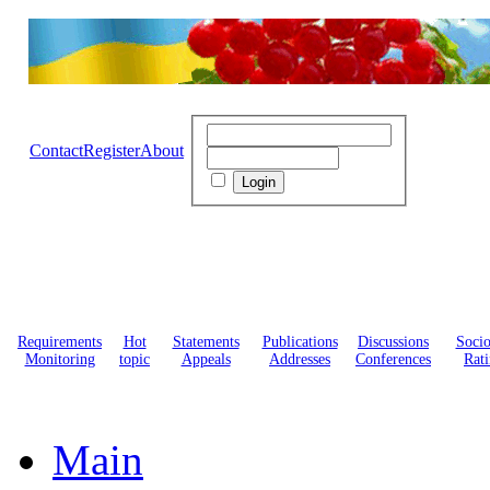
Contact
Register
About
Requirements
Hot
Statements
Publications
Discussions
Soci
Monitoring
topic
Appeals
Addresses
Conferences
Rati
Main