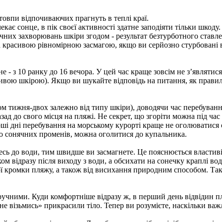
товпи відпочиваючих прагнуть в теплі краї.
кає сонце, в пік своєї активності здатне заподіяти тільки шкоду.
чних захворювань шкіри згодом - результат безтурботного ставл
за красивою рівномірною засмагою, якщо ви серйозно стурбовані
- з 10 ранку до 16 вечора. У цей час краще зовсім не з’являтися
ливою шкірою). Якщо ви шукайте відповідь на питання, як правил
м тижня-двох залежно від типу шкіри), доводячи час перебування
азад до свого місця на пляжі. Не секрет, що згоріти можна під ча
ші дні перебування на морському курорті краще не оголюватися 
до сонячних променів, можна оголитися до купальника.
сь до води, тим швидше ви засмагнете. Це пояснюється властивіс
 відразу після виходу з води, а обсихати на сонечку краплі води
ої кромки пляжу, а також від висихання природним способом. Такі
зручними. Куди комфортніше відразу ж, в перший день відвідин п
 не візьмись» прикрасили тіло. Тепер ви розумієте, наскільки ва