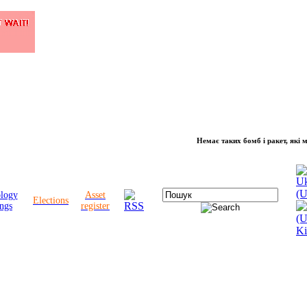
Немає таких бомб і ракет, які можуть 
ology
Asset
Elections
ngs
register