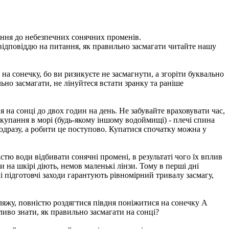
ення до небезпечних сонячних променів.
 відповіддю на питання, як правильно засмагати читайте нашу
 на сонечку, бо ви ризикуєте не засмагнути, а згоріти буквально
ьно засмагати, не лінуйтеся встати зранку та раніше
 на сонці до двох годин на день. Не забувайте враховувати час,
с купання в морі (будь-якому іншому водоймищі) - плечі спина
одразу, а робити це поступово. Купатися спочатку можна у
тю води відбивати сонячні промені, в результаті чого їх вплив
 на шкірі діють, немов маленькі лінзи. Тому в перші дні
 підготовчі заходи гарантують рівномірний тривалу засмагу,
ляжу, повністю роздягтися півдня поніжитися на сонечку А
жливо знати, як правильно засмагати на сонці?