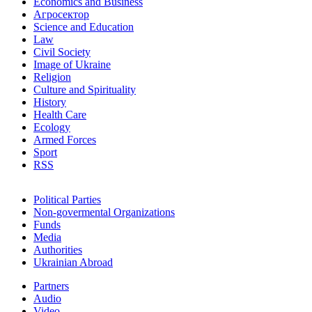
Economics and Business
Агросектор
Science and Education
Law
Civil Society
Image of Ukraine
Religion
Culture and Spirituality
History
Health Care
Ecology
Armed Forces
Sport
RSS
Political Parties
Non-govermental Organizations
Funds
Мedia
Authorities
Ukrainian Abroad
Partners
Audio
Video