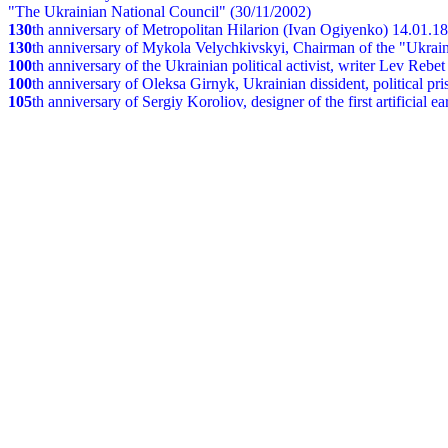
"The Ukrainian National Council" (30/11/2002)
130
th
anniversary of Metropolitan Hilarion (Ivan Ogiyenko) 14.01.1
130
th anniversary of Mykola Velychkivskyi, Chairman of the "Ukrain
100
th anniversary of the Ukrainian political activist, writer Lev Reb
100
th anniversary of Oleksa Girnyk, Ukrainian dissident, political p
105
th anniversary of Sergiy Koroliov, designer of the first artificial 