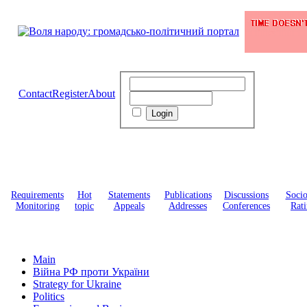
Contact
Register
About
Requirements
Hot
Statements
Publications
Discussions
Soci
Monitoring
topic
Appeals
Addresses
Conferences
Rati
Main
Війна РФ проти України
Strategy for Ukraine
Politics