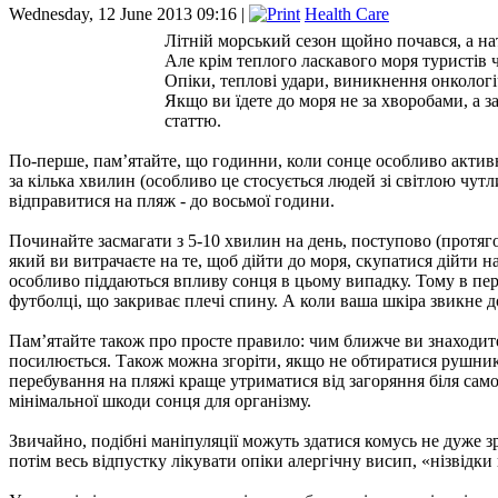
Wednesday, 12 June 2013 09:16 |
Health Care
Літній морський сезон щойно почався, а на
Але крім теплого ласкавого моря туристів че
Опіки, теплові удари, виникнення онкологі
Якщо ви їдете до моря не за хворобами, а 
статтю.
По-перше, пам’ятайте, що годинни, коли сонце особливо активне 
за кілька хвилин (особливо це стосується людей зі світлою чут
відправитися на пляж - до восьмої години.
Починайте засмагати з 5-10 хвилин на день, поступово (протяго
який ви витрачаєте на те, щоб дійти до моря, скупатися дійти н
особливо піддаються впливу сонця в цьому випадку. Тому в пер
футболці, що закриває плечі спину. А коли ваша шкіра звикне 
Пам’ятайте також про просте правило: чим ближче ви знаходите
посилюється. Також можна згоріти, якщо не обтиратися рушником
перебування на пляжі краще утриматися від загоряння біля сам
мінімальної шкоди сонця для організму.
Звичайно, подібні маніпуляції можуть здатися комусь не дуже 
потім весь відпустку лікувати опіки алергічну висип, «нізвідки