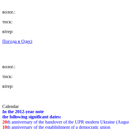
волог.:
тиск:
вітер:
Погода в
Одесі
волог.:
тиск:
вітер:
Calendar
In the 2012-year note
the following significant dates:
20
th anniversary of the handover of the UPR modern Ukraine (Augus
10
th anniversary of the establishment of a democratic union