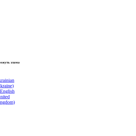
зламати волю народу, - Президент України Володимир Зеленський