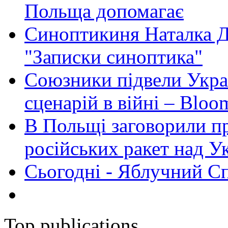
Польща допомагає
Синоптикиня Наталка Д
"Записки синоптика"
Союзники підвели Укра
сценарій в війні – Bloo
В Польщі заговорили п
російських ракет над У
Сьогодні - Яблучний Спа
Top publications