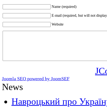
Name (required)
E-mail (required, but will not display
Website
JC
Joomla SEO powered by JoomSEF
News
Навроцький про Україну