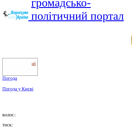
Погода
Погода у
Києві
волог.:
тиск: