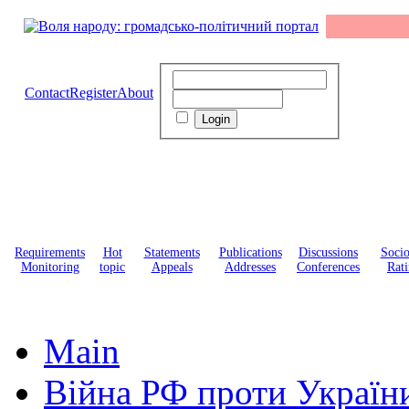
Contact
Register
About
Requirements
Hot
Statements
Publications
Discussions
Soci
Monitoring
topic
Appeals
Addresses
Conferences
Rati
Main
Війна РФ проти Україн