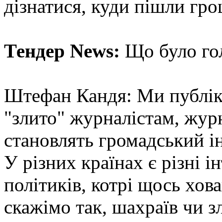
дізнатися, куди пішли гро
Тендер News:
Що було го
Штефан Кандя: Ми публіку
"злито" журналістам, жур
становлять громадський ін
У різних країнах є різні і
політиків, котрі щось хо
скажімо так, шахраїв чи з