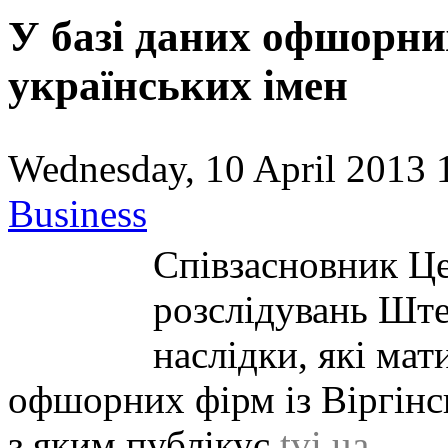
У базі даних офшорних
українських імен
Wednesday, 10 April 2013 
Business
Співзасновник Ц
розслідувань Ште
наслідки, які мат
офшорних фірм із Віргінс
з яким публікує
tvi.ua
.