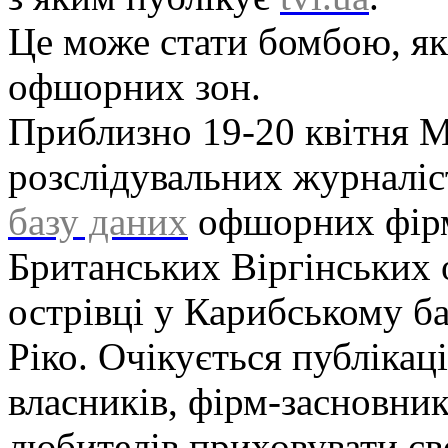
Це може стати бомбою, я
офшорних зон.
Приблизно 19-20 квітня 
розслідувальних журналіс
базу даних
офшорних фірм
Британських Віргінських о
острівці у Карибському ба
Ріко. Очікується публікац
власників, фірм-засновник
любителів приховувати св