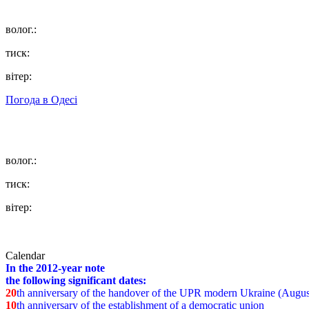
волог.:
тиск:
вітер:
Погода в
Одесі
волог.:
тиск:
вітер:
Calendar
In the 2012-year note
the following significant dates:
20
th anniversary of the handover of the UPR modern Ukraine (Augus
10
th anniversary of the establishment of a democratic union