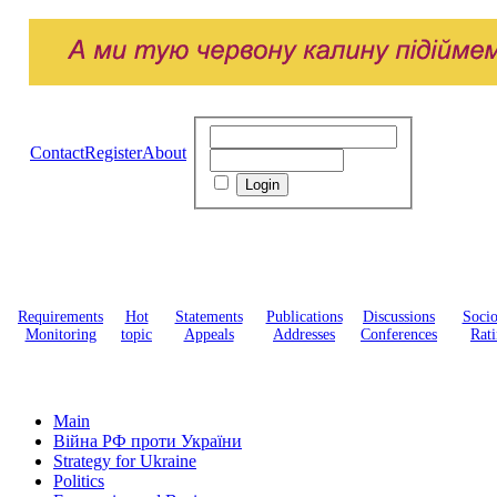
Contact
Register
About
Requirements
Hot
Statements
Publications
Discussions
Soci
Monitoring
topic
Appeals
Addresses
Conferences
Rati
Main
Війна РФ проти України
Strategy for Ukraine
Politics