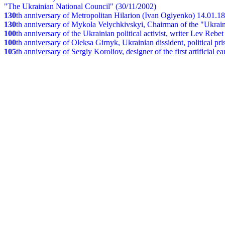
"The Ukrainian National Council" (30/11/2002)
130
th
anniversary of Metropolitan Hilarion (Ivan Ogiyenko) 14.01.1
130
th anniversary of Mykola Velychkivskyi, Chairman of the "Ukrain
100
th anniversary of the Ukrainian political activist, writer Lev Reb
100
th anniversary of Oleksa Girnyk, Ukrainian dissident, political p
105
th anniversary of Sergiy Koroliov, designer of the first artificial 