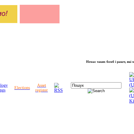
Немає таких бомб і ракет, які можуть 
ology
Asset
Elections
ngs
register