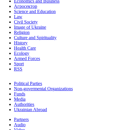
Economics and Business
Агросектор
Science and Education
Law
Civil Society
Image of Ukraine
Religion
Culture and Spirituality
History
Health Care
Ecology
Armed Forces
Sport
RSS
Political Parties
Non-govermental Organizations
Funds
Мedia
Authorities
Ukrainian Abroad
Partners
Audio
Video