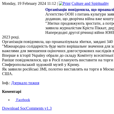
Monday, 19 February 2024 11:12 |
Culture and Spirituality
Організація повідомила, що проаналіз
Агентство ООН з питань культури заяви
додавши, що дворічна війна вже коштува
"Збитки продовжують зростати, а потре
заявила журналістам Кріста Піккат, д
Напередодні другої річниці війни ЮНЕС
2023 році.
Організація повідомила, що проаналізувала збитки, завдані 340 
"Міжнародна солідарність буде мати вирішальне значення для з
важелями для зменшення оціночних довгострокових наслідків вій
Вперше в історії Україну обрали до складу Комітету всесвіт
Раніше повідомлялося, що в Росії планують виставити на торги 
Сімферопольський художній музей у Криму.
Як заявили російські ЗМІ, полотно виставлять на торги в Моско
США.
Інф.:
Дзеркало тижня
Коментарі
Facebook
Download SocComments v1.3