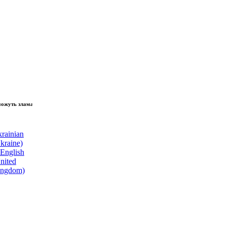
зламати волю народу, - Президент України Володимир Зеленський