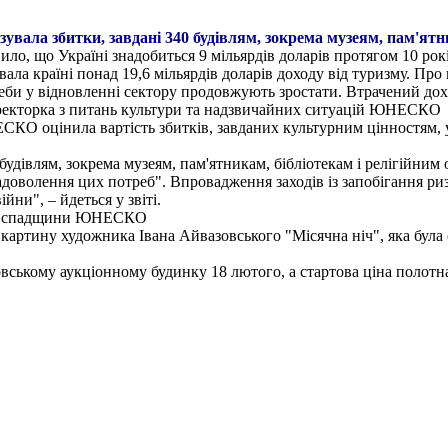
увала збитки, завдані 340 будівлям, зокрема музеям, пам'ятни
ло, що Україні знадобиться 9 мільярдів доларів протягом 10 рок
ла країні понад 19,6 мільярдів доларів доходу від туризму. Про 
би у відновленні сектору продовжують зростати. Втрачений дохід
иректорка з питань культури та надзвичайних ситуацій ЮНЕСКО
КО оцінила вартість збитків, завданих культурним цінностям, у
будівлям, зокрема музеям, пам'ятникам, бібліотекам і релігійним 
адоволення цих потреб". Впровадження заходів із запобігання р
ни", – йдеться у звіті.
ньої спадщини ЮНЕСКО
картину художника Івана Айвазовського "Місячна ніч", яка була 
вському аукціонному будинку 18 лютого, а стартова ціна полотна 