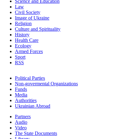
Science and Education
Law
Civil Society
Image of Ukraine
Religion
Culture and Spirituality
History
Health Care
Ecology
Armed Forces
Sport
RSS
Political Parties
Non-govermental Organizations
Funds
Мedia
Authorities
Ukrainian Abroad
Partners
Audio
Video
The State Documents
Library