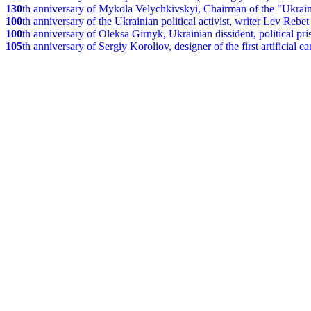
130
th anniversary of Mykola Velychkivskyi, Chairman of the "Ukrain
100
th anniversary of the Ukrainian political activist, writer Lev Reb
100
th anniversary of Oleksa Girnyk, Ukrainian dissident, political p
105
th anniversary of Sergiy Koroliov, designer of the first artificial 