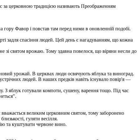
ас за церковною традицією називають Преображенням
на гору Фавор і повстав там перед ними в оновленній подобі.
і задля спасіння людей. Цей день є нагадуванням, що кожна
е зі святом врожаю. Тому здавна повелося, що віряни несли до
 новий урожай. В церквах люди освячують яблука та виноград.
зустрічних людей. В наших предків навіть існувало повір'я —
у. З яблук готували компоти, сушену, варення тощо. Під час
неться".
є вважається великим церковним святом, тому заборонено
близькості, гуляти весілля.
лію та куштувати червоне вино.