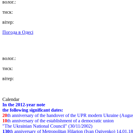
волог.:
тиск:
вітер:
Погода в
Одесі
волог.:
тиск:
вітер:
Calendar
In the 2012-year note
the following significant dates:
20
th anniversary of the handover of the UPR modern Ukraine (Augus
10
th anniversary of the establishment of a democratic union
"The Ukrainian National Council" (30/11/2002)
130
th
anniversary of Metropolitan Hilarion (Ivan Ogiyenko) 14.01.1