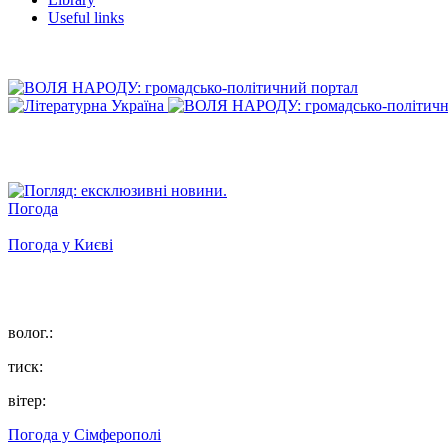
Useful links
Погода
Погода у
Києві
волог.:
тиск:
вітер:
Погода у
Сімферополі