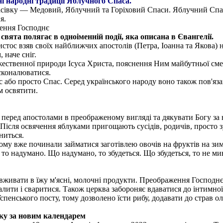
ні народні традиції Яблучного Спаса.
асівку — Медовий, Яблучний та Горіховий Спаси. Яблучний Сп
я.
ення Господнє
вята полягає в одноіменній події, яка описана в Євангелії.
истос взяв своїх найближчих апостолів (Петра, Іоанна та Якова) 
 наче сніг.
твенної природи Ісуса Христа, пояснення Ним майбутньої смерт
сконалюватися.
о просто Спас. Серед українського народу воно також пов'язан
м освятити.
 перед апостолами в преображеному вигляді та дякувати Богу за
 Після освячення яблуками пригощають сусідів, родичів, просто 
ниться.
ому вже починали займатися заготівлею овочів на фруктів на зим
то надумано. Що надумано, то збудеться. Що збудеться, то не ми
вживати в їжу м'ясні, молочні продукти. Преображення Господн
лити і сваритися. Також церква забороняє вдаватися до інтимної 
пенського посту, тому дозволено їсти рибу, додавати до страв о
ку за новим календарем