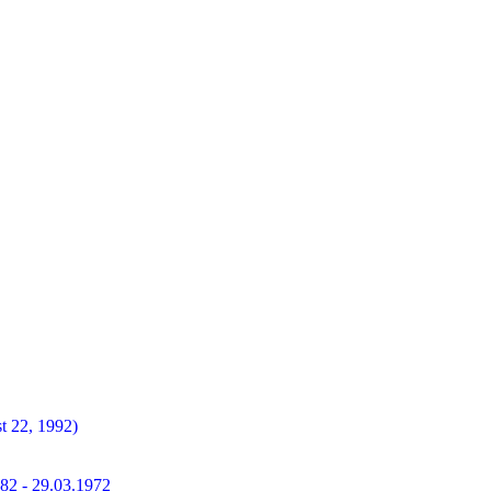
t 22, 1992)
882 - 29.03.1972