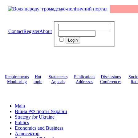
Contact
Register
About
Requirements
Hot
Statements
Publications
Discussions
Soci
Monitoring
topic
Appeals
Addresses
Conferences
Rati
Main
Війна РФ проти України
Strategy for Ukraine
Politics
Economics and Business
Агросектор