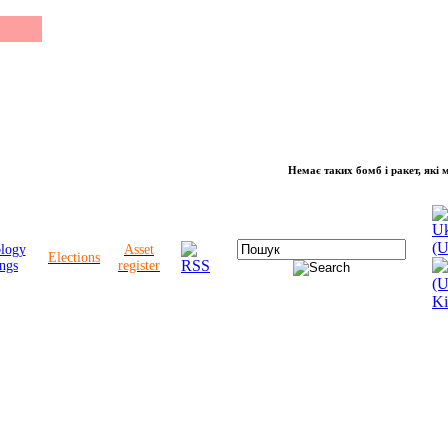
Немає таких бомб і ракет, які можуть
ology
Asset
Elections
ngs
register