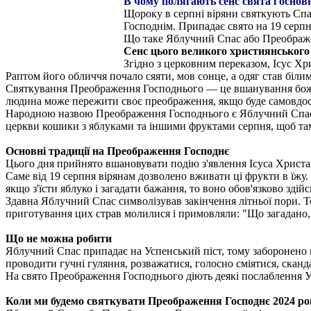
В чому полягають сенс свята і основ
Щороку в серпні віряни святкують Сп
Господнім. Припадає свято на 19 серпн
Що таке Яблучний Спас або Преображ
Сенс цього великого християнського с
Згідно з церковним переказом, Ісус Хр
Раптом його обличчя почало сяяти, мов сонце, а одяг став білим,
Святкування Преображення Господнього — це вшанування божес
людина може пережити своє преображення, якщо буде самовдо
Народною назвою Преображення Господнього є Яблучний Спас аб
церкви кошики з яблуками та іншими фруктами серпня, щоб та
Основні традиції на Преображення Господнє
Цього дня прийнято вшановувати подію з'явлення Ісуса Христа
Саме від 19 серпня вірянам дозволено вживати ці фрукти в їжу.
якщо з'їсти яблуко і загадати бажання, то воно обов'язково здійс
Здавна Яблучний Спас символізував закінчення літньої пори. Т
приготування цих страв молилися і примовляли: "Що загадано, 
Що не можна робити
Яблучний Спас припадає на Успенський піст, тому заборонено 
проводити гучні гуляння, розважатися, голосно сміятися, сканда
На свято Преображення Господнього діють деякі послаблення Ус
Коли ми будемо святкувати Преображення Господнє 2024 ро