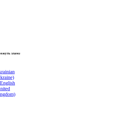
 зламати волю народу, - Президент України Володимир Зеленський