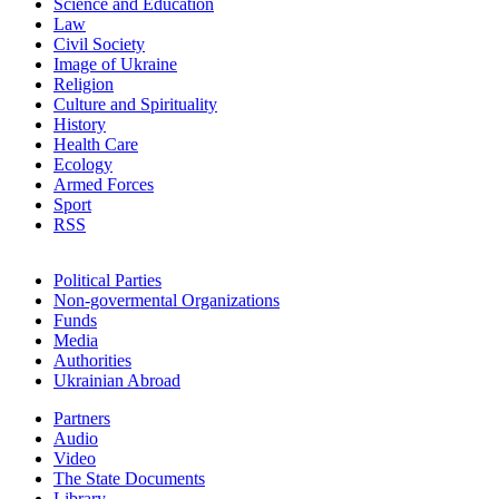
Science and Education
Law
Civil Society
Image of Ukraine
Religion
Culture and Spirituality
History
Health Care
Ecology
Armed Forces
Sport
RSS
Political Parties
Non-govermental Organizations
Funds
Мedia
Authorities
Ukrainian Abroad
Partners
Audio
Video
The State Documents
Library