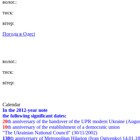
волог.:
тиск:
вітер:
Погода в
Одесі
волог.:
тиск:
вітер:
Calendar
In the 2012-year note
the following significant dates:
20
th anniversary of the handover of the UPR modern Ukraine (Augus
10
th anniversary of the establishment of a democratic union
"The Ukrainian National Council" (30/11/2002)
130
th
anniversary of Metropolitan Hilarion (Ivan Ogiyenko) 14.01.1