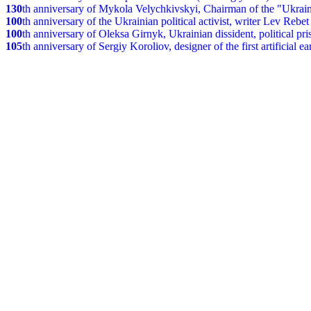
130
th anniversary of Mykola Velychkivskyi, Chairman of the "Ukrain
100
th anniversary of the Ukrainian political activist, writer Lev Reb
100
th anniversary of Oleksa Girnyk, Ukrainian dissident, political p
105
th anniversary of Sergiy Koroliov, designer of the first artificial 