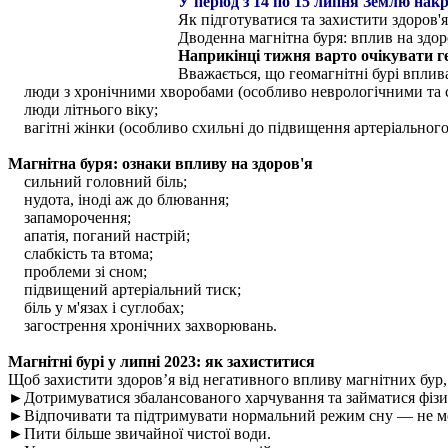
У період з 14 по 15 липня Землю нак
Як підготуватися та захистити здоров'
Дводенна магнітна буря: вплив на здор
Наприкінці тижня варто очікувати ге
Вважається, що геомагнітні бурі вплив
люди з хронічними хворобами (особливо неврологічними та се
люди літнього віку;
вагітні жінки (особливо схильні до підвищення артеріального
Магнітна буря: ознаки впливу на здоров'я
сильний головний біль;
нудота, іноді аж до блювання;
запаморочення;
апатія, поганий настрій;
слабкість та втома;
проблеми зі сном;
підвищений артеріальний тиск;
біль у м'язах і суглобах;
загострення хронічних захворювань.
Магнітні бурі у липні 2023: як захиститися
Щоб захистити здоров’я від негативного впливу магнітних бур
►Дотримуватися збалансованого харчування та займатися фіз
►Відпочивати та підтримувати нормальний режим сну — не ме
►Пити більше звичайної чистої води.