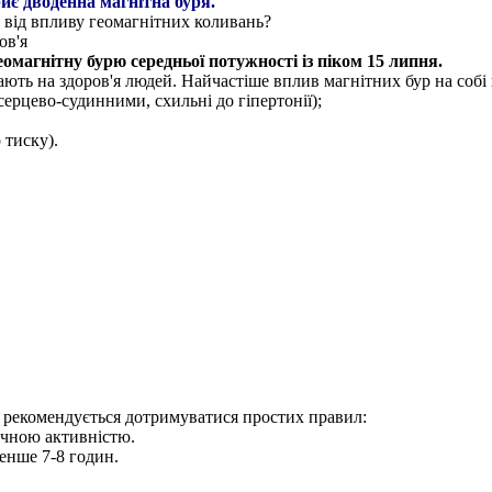
риє дводенна магнітна буря.
я від впливу геомагнітних коливань?
ов'я
омагнітну бурю середньої потужності із піком 15 липня.
ають на здоров'я людей. Найчастіше вплив магнітних бур на собі
рцево-судинними, схильні до гіпертонії);
 тиску).
, рекомендується дотримуватися простих правил:
ичною активністю.
нше 7-8 годин.