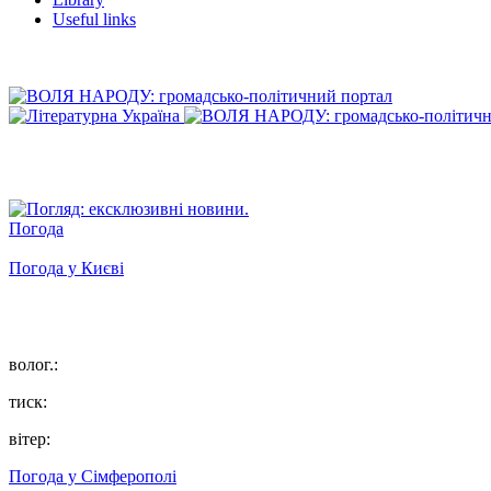
Useful links
Погода
Погода у
Києві
волог.:
тиск:
вітер:
Погода у
Сімферополі