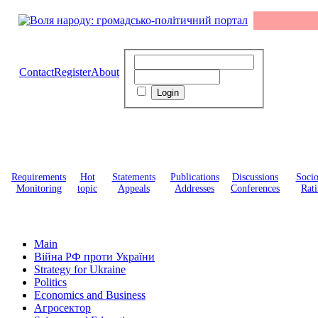
Contact
Register
About
Requirements
Hot
Statements
Publications
Discussions
Soci
Monitoring
topic
Appeals
Addresses
Conferences
Rati
Main
Війна РФ проти України
Strategy for Ukraine
Politics
Economics and Business
Агросектор