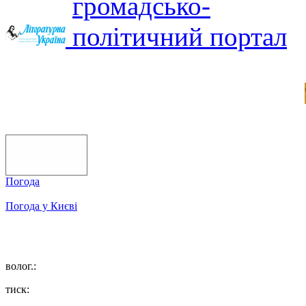
Погода
Погода у
Києві
волог.:
тиск: