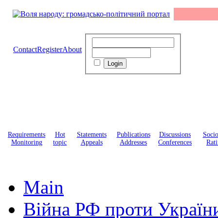
Contact
Register
About
Requirements
Hot
Statements
Publications
Discussions
Soci
Monitoring
topic
Appeals
Addresses
Conferences
Rati
Main
Війна РФ проти Україн