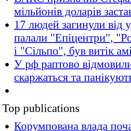
мільйонів доларів заста
17 людей загинули від у
палали "Епіцентри", "Р
і "Сільпо", був витік ам
У рф раптово відмовили
скаржаться та панікуют
Top publications
Корумпована влада поча