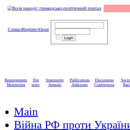
Contact
Register
About
Requirements
Hot
Statements
Publications
Discussions
Soci
Monitoring
topic
Appeals
Addresses
Conferences
Rati
Main
Війна РФ проти Україн