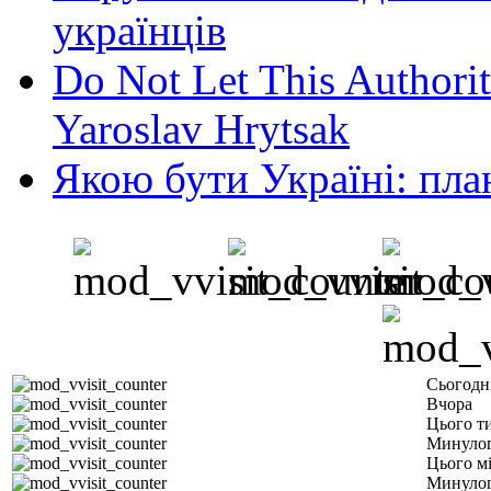
українців
Do Not Let This Authorit
Yaroslav Hrytsak
Якою бути Україні: пла
Сьогодн
Вчора
Цього т
Минулог
Цього м
Минулог