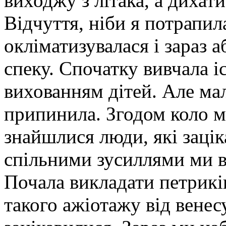
виходжу з літака, а дихат
Відчуття, ніби я потрапила
окліматизувалася і зараз
спеку. Спочатку вивчала і
вихованням дітей. Але мал
припинила. Згодом коло 
знайшлися люди, які зацік
спільними зусиллями ми в
Почала викладати петрикі
такого ажіотажу від венес