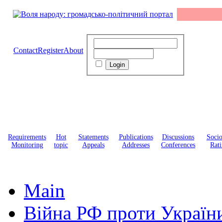
Contact
Register
About
Requirements
Hot
Statements
Publications
Discussions
Soci
Monitoring
topic
Appeals
Addresses
Conferences
Rati
Main
Війна РФ проти Україн