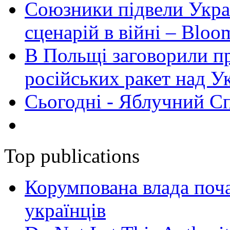
Союзники підвели Укра
сценарій в війні – Bloo
В Польщі заговорили п
російських ракет над У
Сьогодні - Яблучний Спа
Top publications
Корумпована влада поча
українців