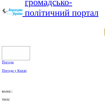
Погода
Погода у
Києві
волог.:
тиск: