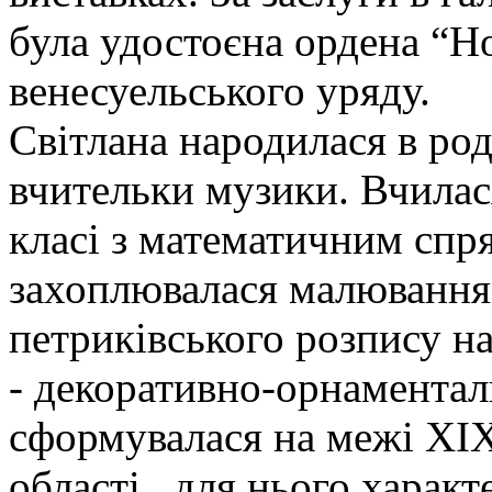
була удостоєна ордена “Ho
венесуельського уряду.
Світлана народилася в род
вчительки музики. Вчилас
класі з математичним спр
захоплювалася малювання
петриківського розпису н
- декоративно-орнаментал
сформувалася на межі ХІХ
області, для нього харак