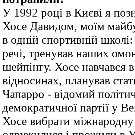
У 1992 році в Києві я по
Хосе Давидом, моїм майб
в одній спортивній школі:
речі, тренував наших омоні
шейпінгу. Хосе навчався в
відносинах, планував ста
Чапарро - відомий політич
демократичної партії у Ве
Хосе вибрати міжнародну 
одружилися і прожили в Ук