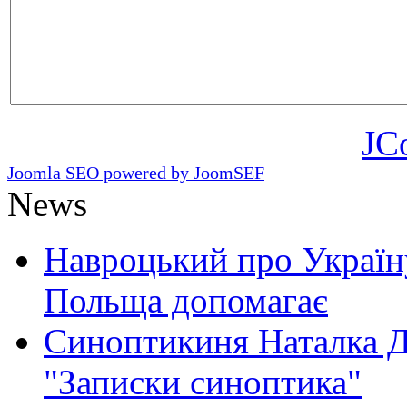
JC
Joomla SEO powered by JoomSEF
News
Навроцький про Україну
Польща допомагає
Синоптикиня Наталка Д
"Записки синоптика"