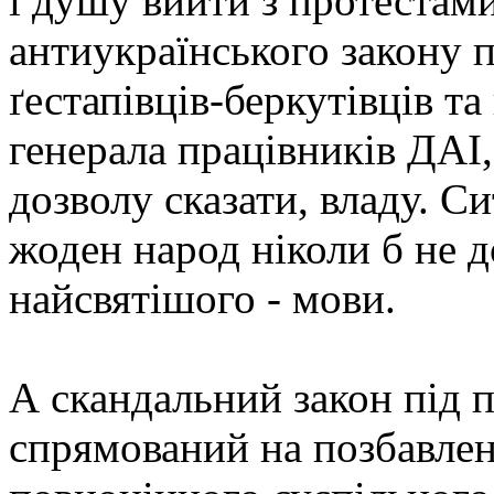
і душу вийти з протестам
антиукраїнського закону 
ґестапівців-беркутівців т
генерала працівників ДАІ,
дозволу сказати, владу. Сит
жоден народ ніколи б не 
найсвятішого - мови.
А скандальний закон під 
спрямований на позбавлен