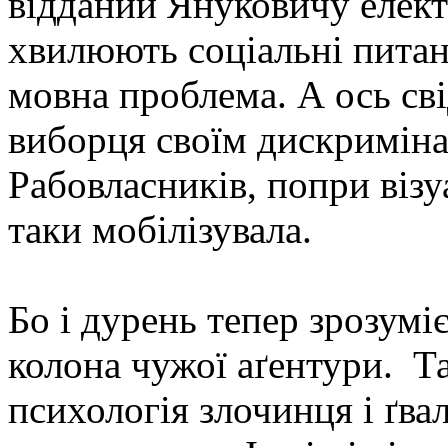
відданий Януковичу елект
хвилюють соціальні пита
мовна проблема. А ось св
виборця своїм дискриміна
Рабовласників, попри візу
таки мобілізувала.
Бо і дурень тепер зрозумі
колона чужої аґентури. Т
психологія злочинця і ґвал