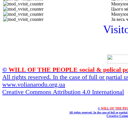
Минулог
Цього м
Минулог
За весь 
Visit
©
WILL OF THE PEOPLE social & polical po
All rights reserved. In the case of full or partial
www.volianarodu.org.ua
Creative Commons Attribution 4.0 International
©
WILL OF THE PEOPL
All rights reserved. In the case of full or parti
Creative Commo