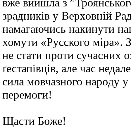
вже вийшла з ˮТроянського
зрадників у Верховній Раді
намагаючись накинути на
хомути «Русского міра». 
не стати проти сучасних о
ґестапівців, але час недал
сила мовчазного народу у
перемоги!
Щасти Боже!