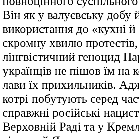
повноцінного суспільного
Він як у валуєвську добу й
використання до «кухні й
скромну хвилю протестів,
лінгвістичний геноцид Па
українців не пішов їм на к
лави їх прихильників. Адж
котрі побутують серед час
справжні російські нацис
Верховній Раді та у Кремл