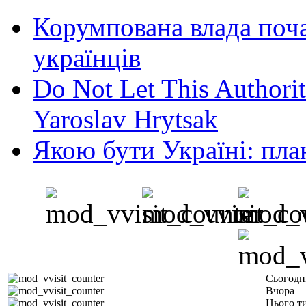
Корумпована влада поча
українців
Do Not Let This Authorit
Yaroslav Hrytsak
Якою бути Україні: пла
Сьогодн
Вчора
Цього т