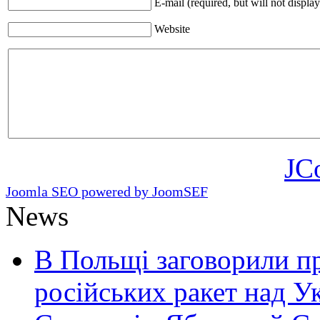
E-mail (required, but will not display
Website
JC
Joomla SEO powered by JoomSEF
News
В Польщі заговорили п
російських ракет над У