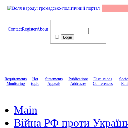
Contact
Register
About
Requirements
Hot
Statements
Publications
Discussions
Soci
Monitoring
topic
Appeals
Addresses
Conferences
Rati
Main
Війна РФ проти Україн