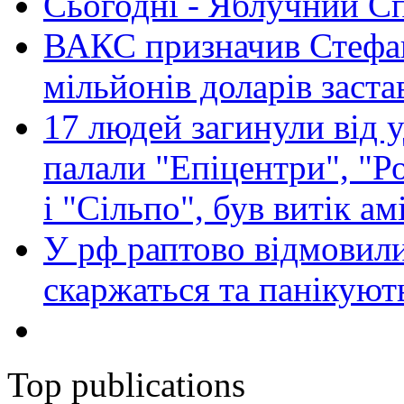
Сьогодні - Яблучний Спа
ВАКС призначив Стефан
мільйонів доларів заста
17 людей загинули від у
палали "Епіцентри", "Р
і "Сільпо", був витік ам
У рф раптово відмовили
скаржаться та панікуют
Top publications