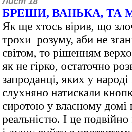
Лист 18
БРЕШИ, ВАНЬКА, ТА 
Як ще хтось вірив, що зло
трохи розуму, аби не зган
світом, то рішенням верхо
як не гірко, остаточно розв
запроданці, яких у народ
слухняно натискали кнопк
сиротою у власному домі 
реальністю.
І це подвійно 