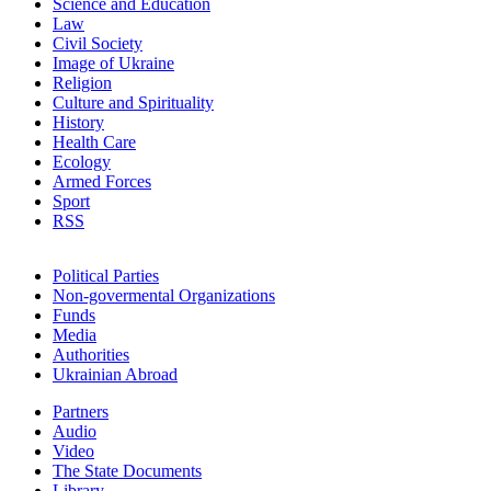
Science and Education
Law
Civil Society
Image of Ukraine
Religion
Culture and Spirituality
History
Health Care
Ecology
Armed Forces
Sport
RSS
Political Parties
Non-govermental Organizations
Funds
Мedia
Authorities
Ukrainian Abroad
Partners
Audio
Video
The State Documents
Library