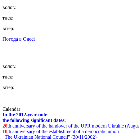
волог.:
тиск:
вітер:
Погода в
Одесі
волог.:
тиск:
вітер:
Calendar
In the 2012-year note
the following significant dates:
20
th anniversary of the handover of the UPR modern Ukraine (Augus
10
th anniversary of the establishment of a democratic union
"The Ukrainian National Council" (30/11/2002)