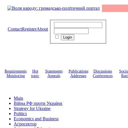
Contact
Register
About
Requirements
Hot
Statements
Publications
Discussions
Soci
Monitoring
topic
Appeals
Addresses
Conferences
Rati
Main
Війна РФ проти України
Strategy for Ukraine
Politics
Economics and Business
Агросектор