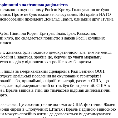
орівнянні з політичною доцільністю
 незаконно окупованому Росією Криму. Голосування не було
малися. Проте це було важливе голосування. Всі країни НАТО
 новообраний президент Дональд Трамп, близький друг Путіна,
уба, Північна Корея, Еритрея, Індія, Іран, Казахстан,
й клуб, що складається повністю з лакеїв Росії і колишніх
малися.
3-х жменька була показово демократичною, але, тим не менш,
України і, здається, зробив це, беручи до уваги моральну
есло плодів у відношеннях з російським бандитом.
 і пішла за американським сценарієм в Раді Безпеки ООН.
уджує ізраїльські поселення на окупованих територіях і
ваній або, принаймні, спірній території, разом із США, що
ися, але тоді американський оптик був би втрачений. США в
і. Ізраїль відповів тим, що тимчасово відрізав дипломатичні
арго.
 цього слова. Це союзництво не допомагає США фактично. Жоден
ьйонів євреїв в Сполучених Штатах і Ізраїль є єдиною відносною
яни можуть спокійно жити і де дозволяється їм дотримуватися