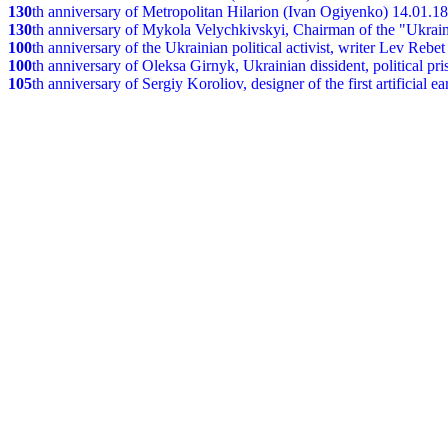
130
th
anniversary of Metropolitan Hilarion (Ivan Ogiyenko) 14.01.1
130
th anniversary of Mykola Velychkivskyi, Chairman of the "Ukrain
100
th anniversary of the Ukrainian political activist, writer Lev Reb
100
th anniversary of Oleksa Girnyk, Ukrainian dissident, political p
105
th anniversary of Sergiy Koroliov, designer of the first artificial 