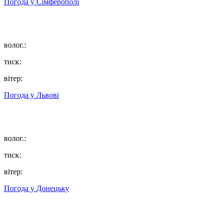
Погода у
Сімферополі
волог.:
тиск:
вітер:
Погода у
Львові
волог.:
тиск:
вітер:
Погода у
Донецьку