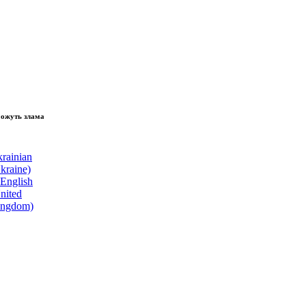
зламати волю народу, - Президент України Володимир Зеленський