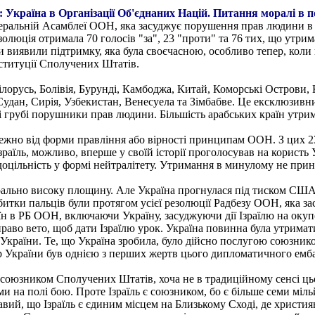
Україна в Організації Об'єднаних Націй. Питання моралі в п
неральній Асамблеї ООН, яка засуджує порушення прав людини в
люція отримала 70 голосів "за", 23 "проти" та 76 тих, що утри
 виявили підтримку, яка була своєчасною, особливо тепер, коли
нституції Сполучених Штатів.
ілорусь, Болівія, Бурунді, Камбоджа, Китай, Коморські Острови, К
Судан, Сирія, Узбекистан, Венесуела та Зімбабве. Це ексклюзивни
мі грубі порушники прав людини. Більшість арабських країн утри
лежно від форми правління або вірності принципам ООН. З цих 2
зраїль, можливо, вперше у своїй історії проголосував на користь 
доцільність у формі нейтралітету. Утримання в минулому не прин
орально високу площину. Але Україна прогнулася під тиском США
тки пальців були протягом усієї резолюції Радбезу ООН, яка зас
 в РБ ООН, включаючи Україну, засуджуючи дії Ізраїлю на окупо
аво вето, щоб дати Ізраїлю урок. Україна повинна була утримат
країни. Те, що Україна зробила, було дійсно послугою союзников
тр України був однією з перших жертв цього дипломатичного емб
 є союзником Сполучених Штатів, хоча не в традиційному сенсі
и на полі бою. Проте Ізраїль є союзником, бо є більше семи міл
авий, що Ізраїль є єдиним місцем на Близькому Сході, де христи