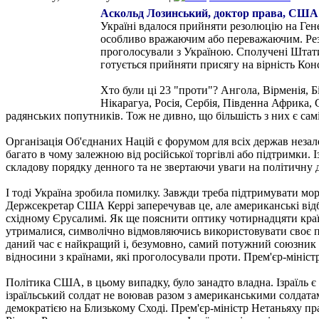
Аскольд Лозинський, доктор права, США: 
Україні вдалося прийняти резолюцію на Ге
особливо вражаючим або переважаючим. Резо
проголосували з Україною. Сполучені Штати
готується прийняти присягу на вірність Ко
Хто були ці 23 "проти"? Ангола, Вірменія, Б
Нікарагуа, Росія, Сербія, Південна Африка, 
радянських попутників. Тож не дивно, що більшість з них є са
Організація Об'єднаних Націй є форумом для всіх держав неза
багато в чому залежною від російської торгівлі або підтримки. І
складову порядку денного та не звертаючи уваги на політичну 
І тоді Україна зробила помилку. Завжди треба підтримувати м
Держсекретар США Керрі заперечував це, але американські відби
східному Єрусалимі. Як ще пояснити оптику чотирнадцяти країн
утрималися, символічно відмовляючись використовувати своє пр
даний час є найкращий і, безумовно, самий потужний союзник У
відносини з країнами, які проголосували проти. Прем'єр-мініс
Політика США, в цьому випадку, було занадто владна. Ізраїль
ізраїльський солдат не воював разом з американськими солдатам
демократією на Близькому Сході. Прем'єр-міністр Нетаньяху пр