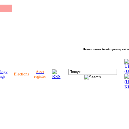
Немає таких бомб і ракет, які можуть 
ology
Asset
Elections
ngs
register