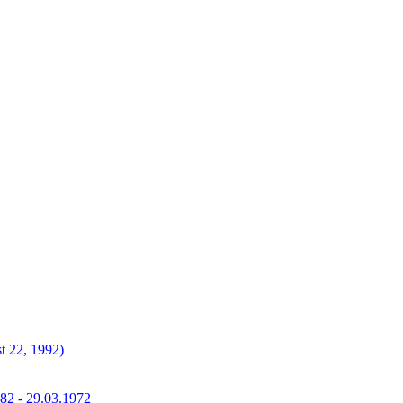
t 22, 1992)
882 - 29.03.1972