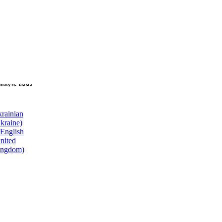
зламати волю народу, - Президент України Володимир Зеленський