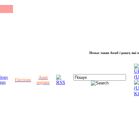
Немає таких бомб і ракет, які можуть 
ology
Asset
Elections
ngs
register