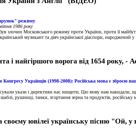
ля України з Англії" (ВІДЕО)
дарунок" режиму
квітня 1986 року
е був злочин Московського режиму проти України, проти її майбут
раїнський музикант та діяч української діаспори, народжений у 
нта і найгіршого ворога від 1654 року, -
 Конгресу Українців (1998-2008): Російська мова є зброєю на
сували укази і директиви нас нищити. Цю мову нам накидали, щ
 шаблі, рушниці, танки, згортання зерна та продуктів, російську 
а своєму ювілеї українську пісню "Ой, у