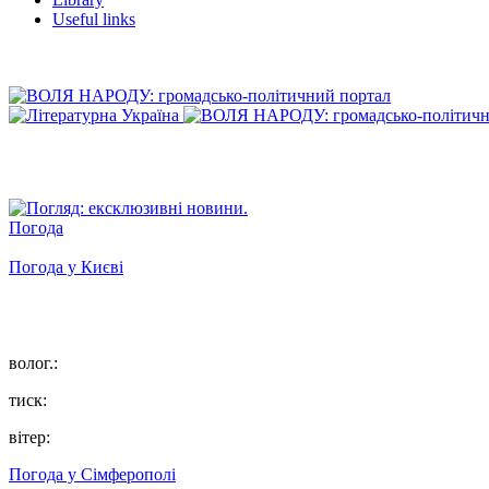
Useful links
Погода
Погода у
Києві
волог.:
тиск:
вітер:
Погода у
Сімферополі