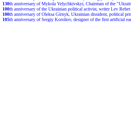
130
th anniversary of Mykola Velychkivskyi, Chairman of the "Ukrain
100
th anniversary of the Ukrainian political activist, writer Lev Reb
100
th anniversary of Oleksa Girnyk, Ukrainian dissident, political p
105
th anniversary of Sergiy Koroliov, designer of the first artificial 