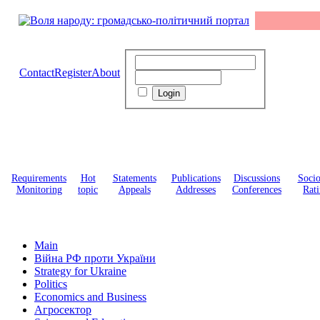
Contact
Register
About
Requirements
Hot
Statements
Publications
Discussions
Soci
Monitoring
topic
Appeals
Addresses
Conferences
Rati
Main
Війна РФ проти України
Strategy for Ukraine
Politics
Economics and Business
Агросектор