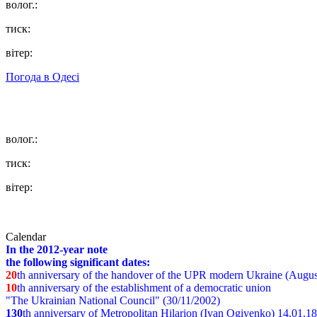
волог.:
тиск:
вітер:
Погода в
Одесі
волог.:
тиск:
вітер:
Calendar
In the 2012-year note
the following significant dates:
20
th anniversary of the handover of the UPR modern Ukraine (Augus
10
th anniversary of the establishment of a democratic union
"The Ukrainian National Council" (30/11/2002)
130
th
anniversary of Metropolitan Hilarion (Ivan Ogiyenko) 14.01.1