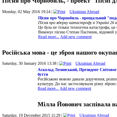
Пісня про Чорнобиль, - проект "Пісні д
Monday, 02 May 2016 19:24 |
Ukrainian Abroad
Пісня про Чорнобиль - прощальний "по
Пісня про ядерну катастрофу в Україні 26 
Це була не тільки техногена катастрофа, ц
Виконує пісню Степан Пасічник, відомий ук
Read more...
Add new comment
Російська мова - це зброя нашого окупа
Saturday, 30 January 2016 13:38 |
Ukrainian Abroad
Аскольд Лозинський, Президент Світового
буття
Російською мовою давали доручення, розпи
культуру. До нас застосовували різну зброю:
Read more...
Add new comment
Мілла Йовович заспівала н
Saturday, 19 December 2015 11:29 |
Ukrainian Abroad