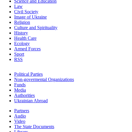
Science and Education
Law
Civil Society
Image of Ukraine
Religion
Culture and Spirituality
History
Health Care
Ecology
Armed Forces
Sport
RSS
Political Parties
Non-govermental Organizations
Funds
Мedia
Authorities
Ukrainian Abroad
Partners
Audio
Video
The State Documents
Library