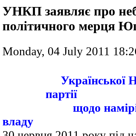
УНКП заявляє про неб
політичного мерця 
Monday, 04 July 2011 18:2
ЗАЯ
Української На
партії
щодо намірів 
владу
30 червня 2011 року під ча