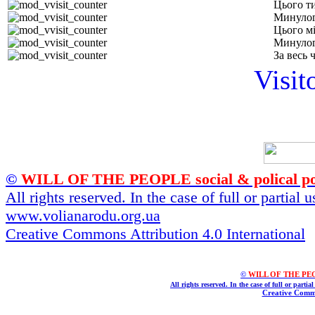
Цього т
Минулог
Цього м
Минулог
За весь 
Visit
©
WILL OF THE PEOPLE social & polical po
All rights reserved. In the case of full or partial
www.volianarodu.org.ua
Creative Commons Attribution 4.0 International
©
WILL OF THE PEOPL
All rights reserved. In the case of full or parti
Creative Commo