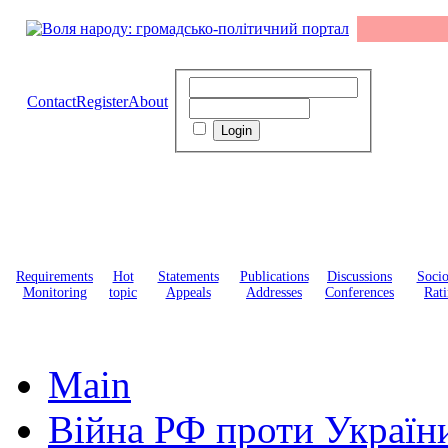
Contact
Register
About
Requirements
Hot
Statements
Publications
Discussions
Soci
Monitoring
topic
Appeals
Addresses
Conferences
Rati
Main
Війна РФ проти Україн