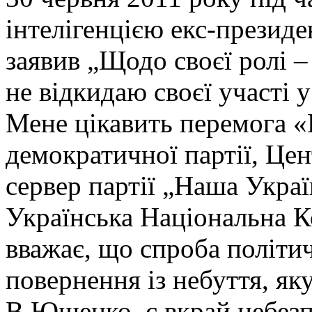
інтелігенцією екс-презид
заявив „Щодо своєї ролі –
не відкидаю своєї участі
Мене цікавить перемога «
демократичної партії, Це
сервер партії „Наша Украї
Українська Національна 
вважає, що спроба політич
повернення із небуття, як
В.Ющенко, є вкрай небезп