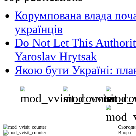
Корумпована влада поча
українців
Do Not Let This Authorit
Yaroslav Hrytsak
Якою бути Україні: пла
Сьогодн
Вчора