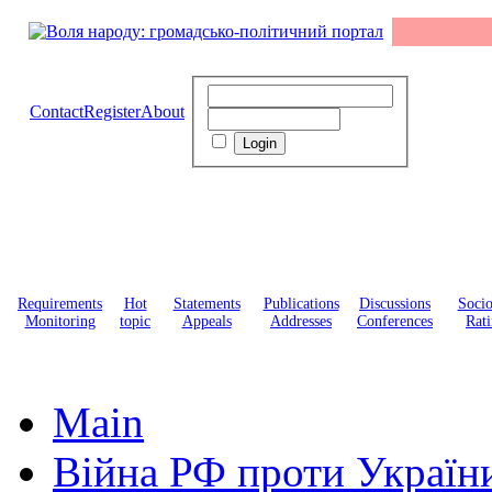
Contact
Register
About
Requirements
Hot
Statements
Publications
Discussions
Soci
Monitoring
topic
Appeals
Addresses
Conferences
Rati
Main
Війна РФ проти Україн