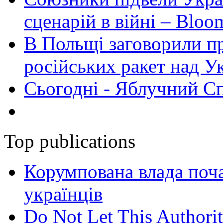
сценарій в війні – Bloo
В Польщі заговорили п
російських ракет над У
Сьогодні - Яблучний Спа
Top publications
Корумпована влада поча
українців
Do Not Let This Authorit