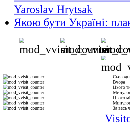
Yaroslav Hrytsak
Якою бути Україні: пла
Сьогодн
Вчора
Цього т
Минулог
Цього м
Минулог
За весь 
Visit