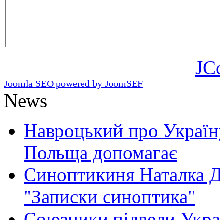
JC
Joomla SEO powered by JoomSEF
News
Навроцький про Україну
Польща допомагає
Синоптикиня Наталка Д
"Записки синоптика"
Союзники підвели Укра