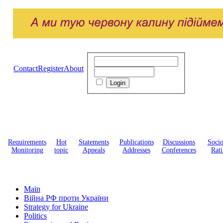
Contact
Register
About
Requirements
Hot
Statements
Publications
Discussions
Soci
Monitoring
topic
Appeals
Addresses
Conferences
Rati
Main
Війна РФ проти України
Strategy for Ukraine
Politics