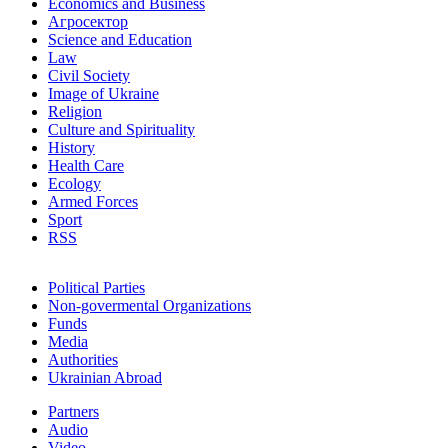
Economics and Business
Агросектор
Science and Education
Law
Civil Society
Image of Ukraine
Religion
Culture and Spirituality
History
Health Care
Ecology
Armed Forces
Sport
RSS
Political Parties
Non-govermental Organizations
Funds
Мedia
Authorities
Ukrainian Abroad
Partners
Audio
Video