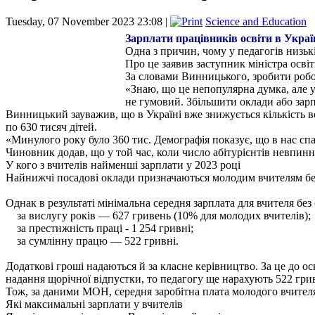
Tuesday, 07 November 2023 23:08 |
Science and Education
Зарплати працівників освіти в Україн
Одна з причин, чому у педагогів низькі
Про це заявив заступник міністра осв
За словами Винницького, зробити робот
«Знаю, що це непопулярна думка, але у
не гумовий. Збільшити оклади або зарп
Винницький зауважив, що в Україні вже знижується кількість 
по 630 тисяч дітей.
«Минулого року було 360 тис. Демографія показує, що в нас спа
Чиновник додав, що у той час, коли число абітурієнтів невпинно
У кого з вчителів найменші зарплати у 2023 році
Найнижчі посадові оклади призначаються молодим вчителям без 
Однак в результаті мінімальна середня зарплата для вчителя б
за вислугу років — 627 гривень (10% для молодих вчителів);
за престижність праці - 1 254 гривні;
за сумлінну працю — 522 гривні.
Додаткові гроші надаються й за класне керівництво. За це до 
надання щорічної відпустки, то педагогу ще нарахують 522 грив
Тож, за даними МОН, середня заробітна плата молодого вчителя
Які максимальні зарплати у вчителів