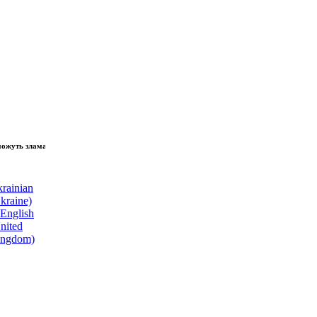
зламати волю народу, - Президент України Володимир Зеленський