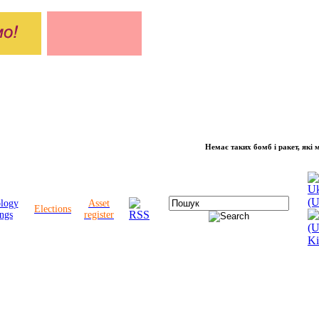
Немає таких бомб і ракет, які можуть 
ology
Asset
Elections
ngs
register