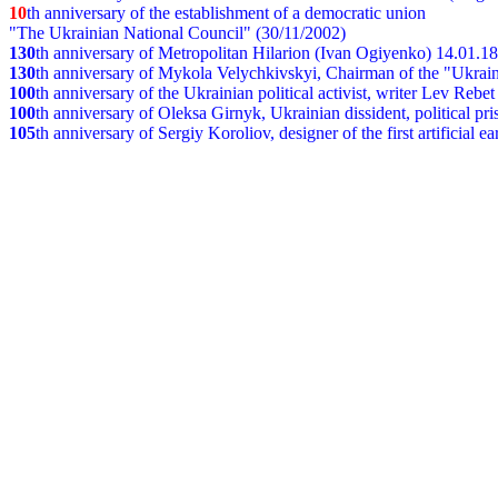
10
th anniversary of the establishment of a democratic union
"The Ukrainian National Council" (30/11/2002)
130
th
anniversary of Metropolitan Hilarion (Ivan Ogiyenko) 14.01.1
130
th anniversary of Mykola Velychkivskyi, Chairman of the "Ukrain
100
th anniversary of the Ukrainian political activist, writer Lev Reb
100
th anniversary of Oleksa Girnyk, Ukrainian dissident, political p
105
th anniversary of Sergiy Koroliov, designer of the first artificial 