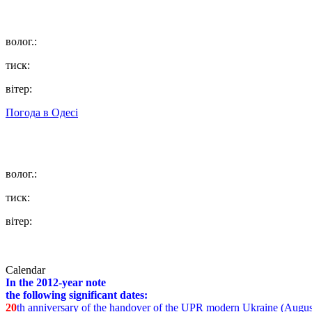
волог.:
тиск:
вітер:
Погода в
Одесі
волог.:
тиск:
вітер:
Calendar
In the 2012-year note
the following significant dates:
20
th anniversary of the handover of the UPR modern Ukraine (Augus