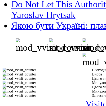
Do Not Let This Authorit
Yaroslav Hrytsak
Якою бути Україні: пла
Сьогодн
Вчора
Цього т
Минулог
Цього м
Минулог
За весь 
Visit