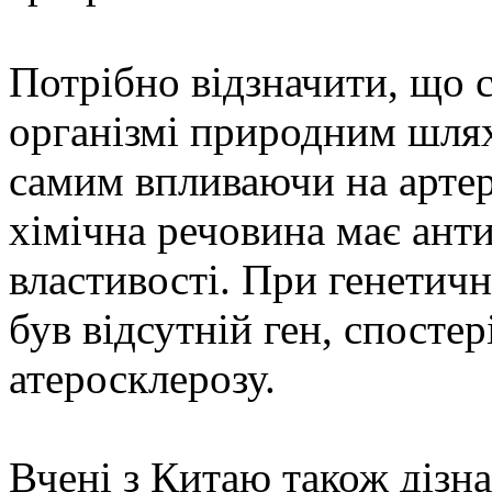
Потрібно відзначити, що 
організмі природним шля
самим впливаючи на артер
хімічна речовина має ант
властивості. При генетич
був відсутній ген, спосте
атеросклерозу.
Вчені з Китаю також дізна