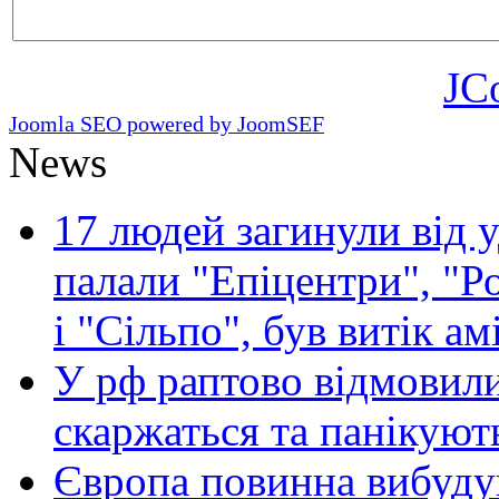
JC
Joomla SEO powered by JoomSEF
News
17 людей загинули від у
палали "Епіцентри", "Р
і "Сільпо", був витік ам
У рф раптово відмовили
скаржаться та панікуют
Європа повинна вибуду